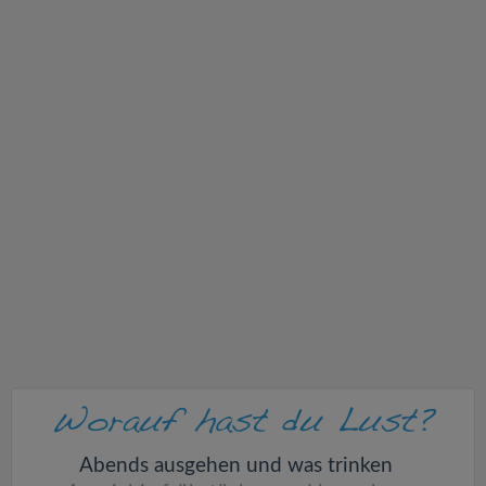
v
i
g
a
t
i
o
n
Abends ausgehen und was trinken