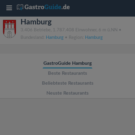
T
Hamburg
o
3.406 Betriebe, 1.787.408 Einwohner, 6 m ü.NN •
Bundesland:
Hamburg
• Region:
Hamburg
g
g
GastroGuide Hamburg
l
Beste Restaurants
Beliebteste Restaurants
e
Neuste Restaurants
n
a