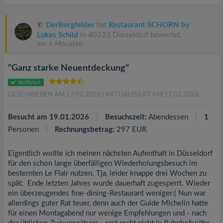
DerBorgfelder
hat
Restaurant SCHORN by
Lukas Schild
in 40223 Düsseldorf bewertet.
vor 6 Monaten
"Ganz starke Neuentdeckung"
Verifiziert
GESCHRIEBEN AM 17.02.2026
| AKTUALISIERT AM 17.02.2026
Besucht am 19.01.2026
Besuchszeit:
Abendessen
1
Personen
Rechnungsbetrag:
297 EUR
Eigentlich wollte ich meinen nächsten Aufenthalt in Düsseldorf
für den schon lange überfälligen Wiederholungsbesuch im
besternten Le Flair nutzen. Tja, leider knappe drei Wochen zu
spät; Ende letzten Jahres wurde dauerhaft zugesperrt. Wieder
ein überzeugendes fine-dining-Restaurant weniger:( Nun war
allerdings guter Rat teuer, denn auch der Guide Michelin hatte
für einen Montagabend nur wenige Empfehlungen und - nach