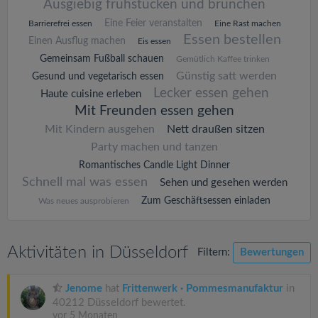
Ausgiebig frühstücken und brunchen
Eine Feier veranstalten
Barrierefrei essen
Eine Rast machen
Essen bestellen
Einen Ausflug machen
Eis essen
Gemeinsam Fußball schauen
Gemütlich Kaffee trinken
Günstig satt werden
Gesund und vegetarisch essen
Lecker essen gehen
Haute cuisine erleben
Mit Freunden essen gehen
Mit Kindern ausgehen
Nett draußen sitzen
Party machen und tanzen
Romantisches Candle Light Dinner
Schnell mal was essen
Sehen und gesehen werden
Zum Geschäftsessen einladen
Was neues ausprobieren
Aktivitäten in Düsseldorf
Filtern:
Bewertungen
Jenome
hat
Frittenwerk · Pommesmanufaktur
in
40212 Düsseldorf bewertet.
vor 5 Monaten