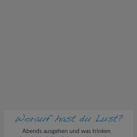
v
i
g
a
t
i
o
n
Abends ausgehen und was trinken