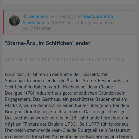
Jenome
einen Beitrag zum
Restaurant Im
Schiffchen
in 40489 Düsseldorf geschrieben.
vor 9 Monaten
"Sterne-Ära „Im Schiffchen“ endet"
GESCHRIEBEN AM 18.11.2025
| AKTUALISIERT AM 19.11.2025
Nach fast 50 Jahren an der Spitze der Düsseldorfer
Spitzengastronomie endet die Ära des Sterne-Restaurants „Im
Schiffchen“ in Kaiserswerth. Küchenchef Jean-Claude
Bourgueil (78) reduziert aus gesundheitlichen Gründen sein
Engagement. Das Gasthaus, ein geschütztes Baudenkmal am
Markt 9, wurde demnach an einen Käufer übergeben, bei dem
Bourgueil künftig angestellt sein wird. Das dreigeschossige
Backsteinhaus wurde bereits im 18. Jahrhundert errichtet und
trägt am Türsturz das Baujahr 1733. Seit 1977 führte der aus
Frankreich stammende Jean-Claude Bourgueil sein Restaurant
in diesem historischen Ambiente. Seine Karriere begann bereits