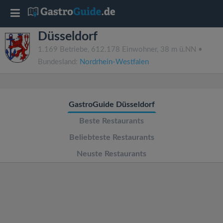
T
Düsseldorf
o
1.169 Betriebe, 612.178 Einwohner, 38 m ü.NN •
Bundesland:
Nordrhein-Westfalen
g
g
GastroGuide Düsseldorf
l
Beste Restaurants
Beliebteste Restaurants
e
Neuste Restaurants
n
a