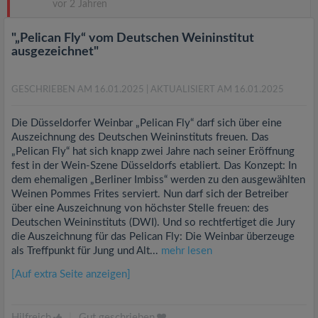
vor 2 Jahren
"„Pelican Fly“ vom Deutschen Weininstitut
ausgezeichnet"
GESCHRIEBEN AM 16.01.2025
| AKTUALISIERT AM 16.01.2025
Die Düsseldorfer Weinbar „Pelican Fly“ darf sich über eine
Auszeichnung des Deutschen Weininstituts freuen. Das
„Pelican Fly“ hat sich knapp zwei Jahre nach seiner Eröffnung
fest in der Wein-Szene Düsseldorfs etabliert. Das Konzept: In
dem ehemaligen „Berliner Imbiss“ werden zu den ausgewählten
Weinen Pommes Frites serviert. Nun darf sich der Betreiber
über eine Auszeichnung von höchster Stelle freuen: des
Deutschen Weininstituts (DWI). Und so rechtfertiget die Jury
die Auszeichnung für das Pelican Fly: Die Weinbar überzeuge
als Treffpunkt für Jung und Alt...
mehr lesen
[Auf extra Seite anzeigen]
Hilfreich
|
Gut geschrieben