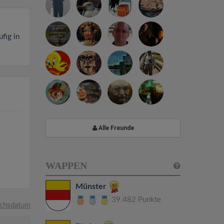
fig in
Alle Freunde
WAPPEN
Münster
39.482 Punkte
chsdatum