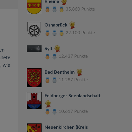
Rheine
35.860 Punkte
Osnabrück
22.100 Punkte
Sylt
en.
12.437 Punkte
utete:
, wie
Bad Bentheim
11.287 Punkte
Feldberger Seenlandschaft
10.617 Punkte
Neuenkirchen (Kreis