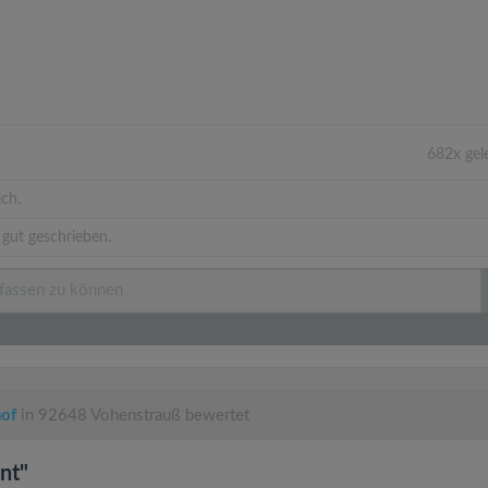
682x gel
ich.
gut geschrieben.
hof
in 92648 Vohenstrauß bewertet
nt"