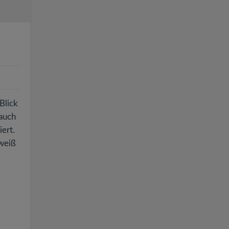
Blick
 auch
ert.
 weiß