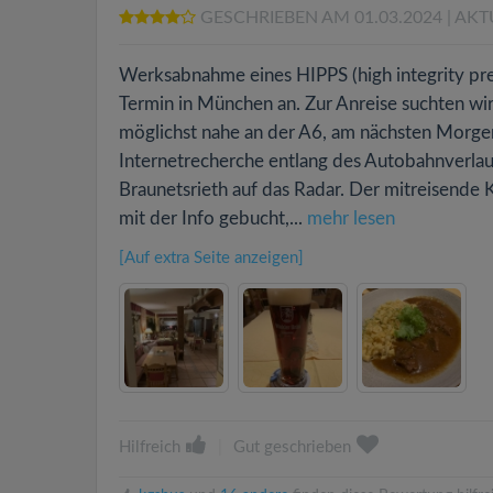
GESCHRIEBEN AM 01.03.2024
| AKT
Werksabnahme eines HIPPS (high integrity pres
Termin in München an. Zur Anreise suchten wi
möglichst nahe an der A6, am nächsten Morgen
Internetrecherche entlang des Autobahnverlau
Braunetsrieth auf das Radar. Der mitreisend
mit der Info gebucht,...
mehr lesen
[Auf extra Seite anzeigen]
Hilfreich
|
Gut geschrieben