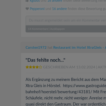
kgsbus
und
16 andere
finden diese Bewertung hilfre
Pepperoni
und
16 andere
finden diese Bewertung gu
14
Kommentare
|
Ausklappen
Carsten1972
hat
Restaurant im Hotel XtraGleis - 
"Das fehlte noch..."
GESCHRIEBEN AM 13.02.2024
| AKT
Als Ergänzung zu meinem Bericht aus dem Mai 2
Xtra Gleis in Hörstel. https://www.gastroguid
bahnhof/hoerstel/bewertung/43181/ Mit Freu
Schäufele, nicht mehr, nicht weniger. Anreise 
quasi direkt den Gastraum. Der war ordentlich 