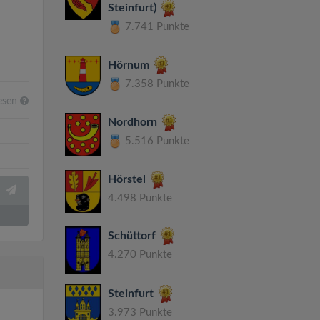
Steinfurt)
7.741 Punkte
Hörnum
7.358 Punkte
esen
Nordhorn
5.516 Punkte
Hörstel
4.498 Punkte
Schüttorf
4.270 Punkte
Steinfurt
3.973 Punkte