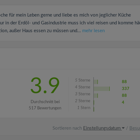
che für mein Leben gerne und liebe es mich von jeglicher Küche
ur in der Erdöl- und Gasindustrie muss ich viel reisen und komme häu
uation, außer Haus essen zu müssen und...
mehr lesen
3.9
5
Sterne
88
4
Sterne
337
3
Sterne
88
2
Sterne
Durchschnitt bei
4
1
Stern
517 Bewertungen
Sortieren nach
Einstellungsdatum
/
Besu