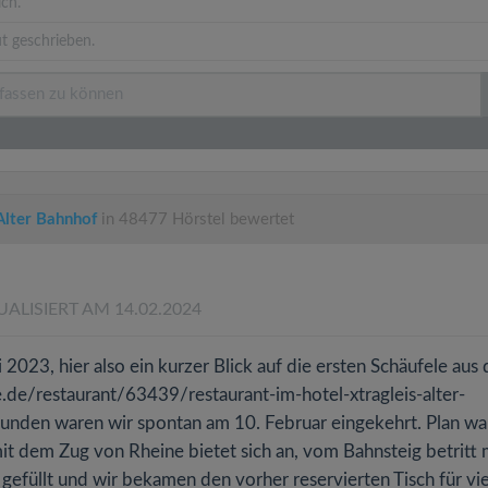
ich.
t geschrieben.
Alter Bahnhof
in 48477 Hörstel bewertet
UALISIERT AM 14.02.2024
023, hier also ein kurzer Blick auf die ersten Schäufele aus
e.de/restaurant/63439/restaurant-im-hotel-xtragleis-alter-
nden waren wir spontan am 10. Februar eingekehrt. Plan wa
mit dem Zug von Rheine bietet sich an, vom Bahnsteig betritt
gefüllt und wir bekamen den vorher reservierten Tisch für vi