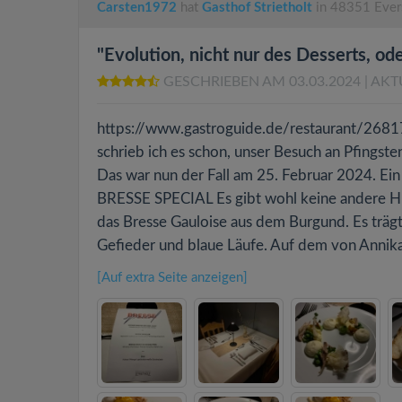
Carsten1972
hat
Gasthof Strietholt
in 48351 Ever
"Evolution, nicht nur des Desserts, oder
GESCHRIEBEN AM 03.03.2024
| AKT
https://www.gastroguide.de/restaurant/2681
schrieb ich es schon, unser Besuch an Pfingst
Das war nun der Fall am 25. Februar 2024. Ein 
BRESSE SPECIAL Es gibt wohl keine andere Hühn
das Bresse Gauloise aus dem Burgund. Es träg
Gefieder und blaue Läufe. Auf dem von Annika
[Auf extra Seite anzeigen]