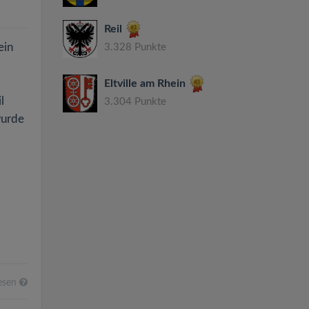
Reil
ein
3.328 Punkte
Eltville am Rhein
l
3.304 Punkte
wurde
esen