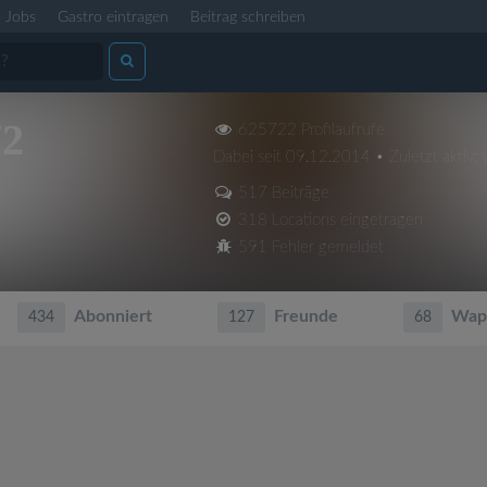
Jobs
Gastro eintragen
Beitrag schreiben
72
625722 Profilaufrufe
Dabei seit 09.12.2014 • Zuletzt aktiv: 
517 Beiträge
e
318 Locations eingetragen
591 Fehler gemeldet
Abonniert
Freunde
Wap
434
127
68