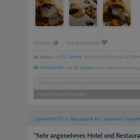
Hilfreich
|
Gut geschrieben
kgsbus
und
19 andere
finden diese Bewertung hilfre
NoTeaForMe
und
19 andere
finden diese Bewertung 
11
Kommentare
|
Ausklappen
Carsten1972
hat
Restaurant im Landhotel Linden
"Sehr angenehmes Hotel und Restaura