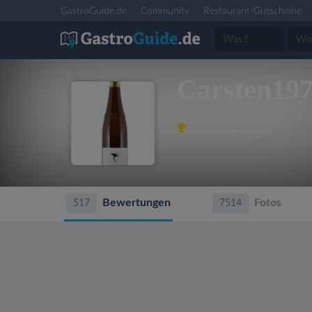
GastroGuide.de
Community
Restaurant-Gutscheine
Carsten19
aus Rheine
Platz #17 • 365,247 Punkt
Bewertungen
Fotos
517
7514