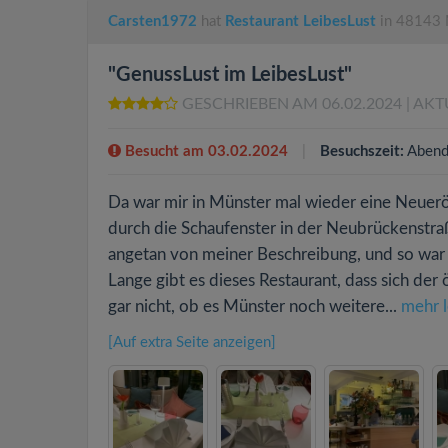
Carsten1972
hat
Restaurant LeibesLust
in 48143 
"GenussLust im LeibesLust"
GESCHRIEBEN AM 06.02.2024
| AKT
Besucht am 03.02.2024
Besuchszeit:
Abend
Da war mir in Münster mal wieder eine Neueröf
durch die Schaufenster in der Neubrückenstra
angetan von meiner Beschreibung, und so war u
Lange gibt es dieses Restaurant, dass sich der
gar nicht, ob es Münster noch weitere...
mehr 
[Auf extra Seite anzeigen]