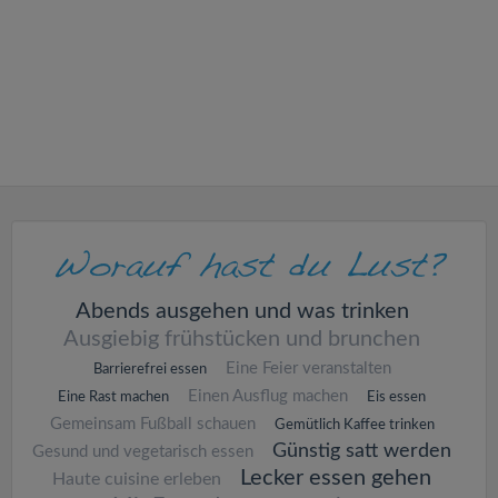
v
i
g
a
t
i
Abends ausgehen und was trinken
Ausgiebig frühstücken und brunchen
o
Eine Feier veranstalten
Barrierefrei essen
Einen Ausflug machen
Eine Rast machen
Eis essen
n
Gemeinsam Fußball schauen
Gemütlich Kaffee trinken
Günstig satt werden
Gesund und vegetarisch essen
Lecker essen gehen
Haute cuisine erleben