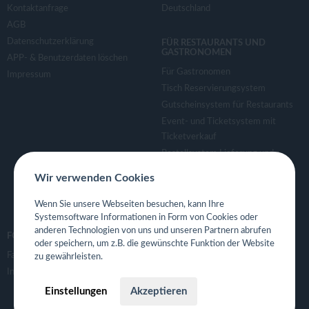
Kontaktanfrage
Deutschland
AGB
Datenschutzerklärung
FÜR RESTAURANTS UND
GASTRONOMEN
APP- & Benutzerdaten löschen
Für Gastronomen
Impressum
Tisch Reservierungsystem
Gutscheinsystem für Restaurants
Event- und Ticketsystem mit
Ticketverkauf
Bestellsystem Lieferung und
TakeAway
Wir verwenden Cookies
Webseiten für Restaurant
Eigene App für Restaurant
Wenn Sie unsere Webseiten besuchen, kann Ihre
Systemsoftware Informationen in Form von Cookies oder
anderen Technologien von uns und unseren Partnern abrufen
FOLGE UNS
oder speichern, um z.B. die gewünschte Funktion der Website
Facebook
zu gewährleisten.
Instagram
Einstellungen
Akzeptieren