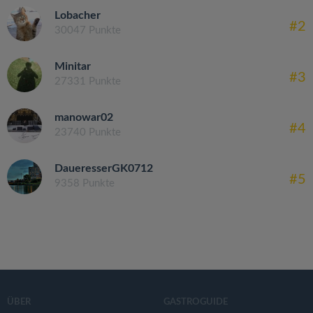
Lobacher
#2
30047 Punkte
Minitar
#3
27331 Punkte
manowar02
#4
23740 Punkte
DaueresserGK0712
#5
9358 Punkte
ÜBER
GASTROGUIDE