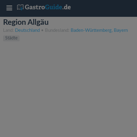
T
Region Allgäu
o
Land:
Deutschland
• Bundesland:
Baden-Württemberg
Bayern
Städte
g
g
l
e
n
a