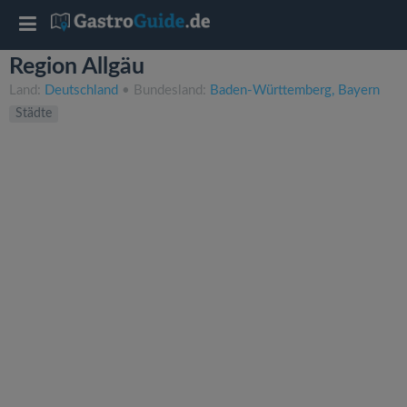
T
Region Allgäu
o
Land:
Deutschland
• Bundesland:
Baden-Württemberg
Bayern
Städte
g
g
l
e
n
a