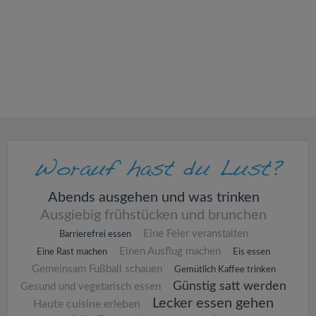
v
i
g
a
t
i
Abends ausgehen und was trinken
Ausgiebig frühstücken und brunchen
o
Eine Feier veranstalten
Barrierefrei essen
Einen Ausflug machen
Eine Rast machen
Eis essen
n
Gemeinsam Fußball schauen
Gemütlich Kaffee trinken
Günstig satt werden
Gesund und vegetarisch essen
Lecker essen gehen
Haute cuisine erleben