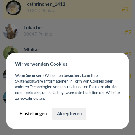
kathrinchen_1412
#1
41813 Punkte
Lobacher
#2
30047 Punkte
Minitar
#3
27331 Punkte
Wir verwenden Cookies
manowar02
#4
Wenn Sie unsere Webseiten besuchen, kann Ihre
23740 Punkte
Systemsoftware Informationen in Form von Cookies oder
anderen Technologien von uns und unseren Partnern abrufen
oder speichern, um z.B. die gewünschte Funktion der Website
DaueresserGK0712
#5
zu gewährleisten.
9358 Punkte
Einstellungen
Akzeptieren