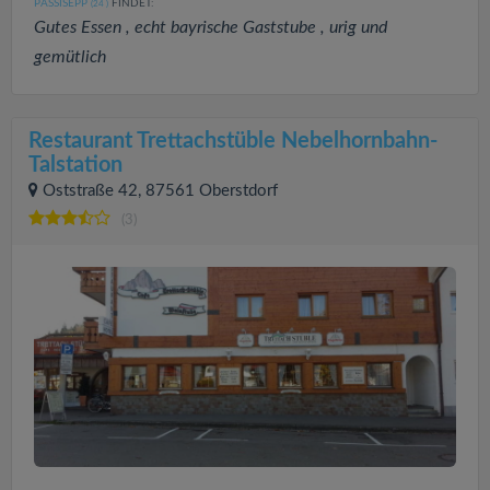
PASSISEPP
FINDET:
(24
)
Gutes Essen , echt bayrische Gaststube , urig und
gemütlich
Restaurant Trettachstüble Nebelhornbahn-
Talstation
Oststraße 42, 87561 Oberstdorf
(3)