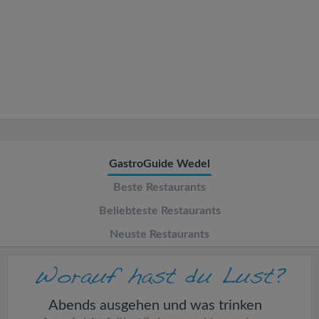
v
i
g
a
t
GastroGuide Wedel
Beste Restaurants
i
Beliebteste Restaurants
o
Neuste Restaurants
n
Abends ausgehen und was trinken