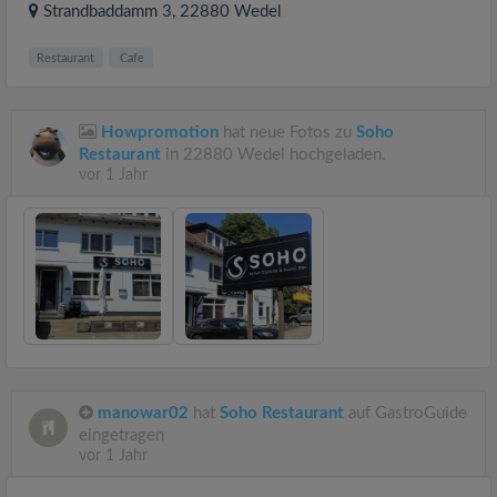
Strandbaddamm 3
, 22880
Wedel
Restaurant
Cafe
Howpromotion
hat neue Fotos zu
Soho
Restaurant
in 22880 Wedel hochgeladen.
vor 1 Jahr
manowar02
hat
Soho Restaurant
auf GastroGuide
eingetragen
vor 1 Jahr