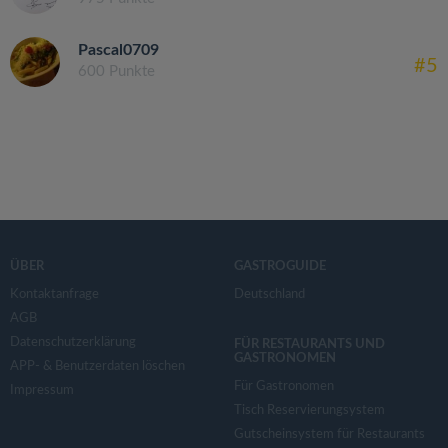
Pascal0709
#5
600 Punkte
ÜBER
GASTROGUIDE
Kontaktanfrage
Deutschland
AGB
Datenschutzerklärung
FÜR RESTAURANTS UND
GASTRONOMEN
APP- & Benutzerdaten löschen
Für Gastronomen
Impressum
Tisch Reservierungsystem
Gutscheinsystem für Restaurants