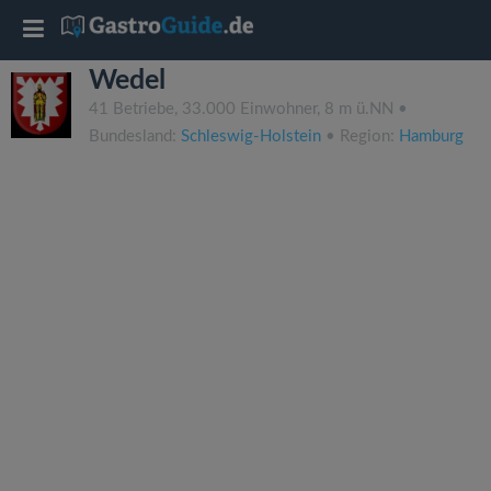
T
Wedel
o
41 Betriebe, 33.000 Einwohner, 8 m ü.NN •
Bundesland:
Schleswig-Holstein
• Region:
Hamburg
g
g
l
e
n
a