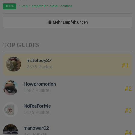
1 von 1 empfehlen diese Location
100%
Mehr Empfehlungen
TOP GUIDES
nistelboy37
#1
2575 Punkte
Howpromotion
#2
1687 Punkte
NoTeaForMe
#3
1475 Punkte
manowar02
#4
975 Punkte