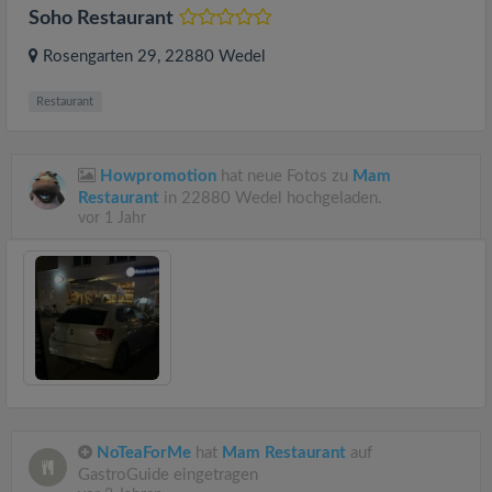
Soho Restaurant
Rosengarten 29
, 22880
Wedel
Restaurant
Howpromotion
hat neue Fotos zu
Mam
Restaurant
in 22880 Wedel hochgeladen.
vor 1 Jahr
NoTeaForMe
hat
Mam Restaurant
auf
GastroGuide eingetragen