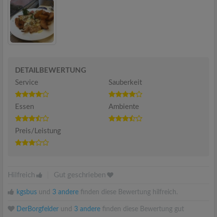
DETAILBEWERTUNG
Service
Sauberkeit
Essen
Ambiente
Preis/Leistung
Hilfreich
|
Gut geschrieben
kgsbus
und
3 andere
finden diese Bewertung hilfreich.
DerBorgfelder
und
3 andere
finden diese Bewertung gut