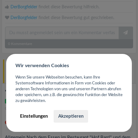
DerBorgfelder
findet diese Bewertung hilfreich.
DerBorgfelder
findet diese Bewertung gut geschrieben.
0
Kommentare
Wir verwenden Cookies
Hund
hat
Eiscafé Cortina
in 29640
Schneverdingen bewertet.
Wenn Sie unsere Webseiten besuchen, kann Ihre
vor 11 Jahren
Systemsoftware Informationen in Form von Cookies oder
anderen Technologien von uns und unseren Partnern abrufen
"Erstes Eiscafe am Platz"
oder speichern, um z.B. die gewünschte Funktion der Website
zu gewährleisten.
Verifiziert
GESCHRIEBEN AM 08.07.2015
Einstellungen
Akzeptieren
Besucht am 05.07.2015
Allgemein Nach dem Essen im Restaurant "Hof Barrl" und dem