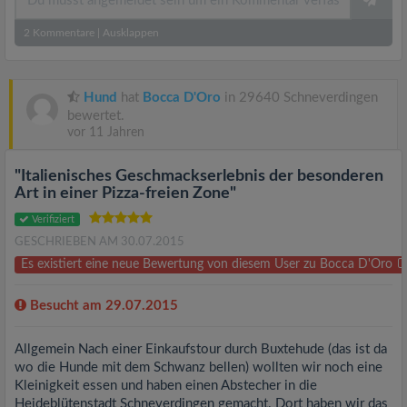
2
Kommentare
|
Ausklappen
Hund
hat
Bocca D'Oro
in 29640 Schneverdingen
bewertet.
vor 11 Jahren
"Italienisches Geschmackserlebnis der besonderen
Art in einer Pizza-freien Zone"
Verifiziert
GESCHRIEBEN AM 30.07.2015
Es existiert eine neue Bewertung von diesem User zu Bocca D'Oro
Besucht am 29.07.2015
Allgemein Nach einer Einkaufstour durch Buxtehude (das ist da
wo die Hunde mit dem Schwanz bellen) wollten wir noch eine
Kleinigkeit essen und haben einen Abstecher in die
Heideblütenstadt Schneverdingen gemacht. Dort haben wir das