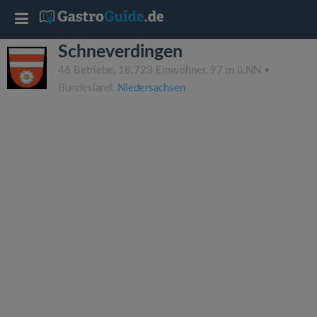
T
Schneverdingen
o
46 Betriebe, 18.723 Einwohner, 97 m ü.NN •
Bundesland:
Niedersachsen
g
g
l
e
n
a