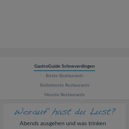
v
i
g
a
t
GastroGuide Schneverdingen
Beste Restaurants
i
Beliebteste Restaurants
o
Neuste Restaurants
n
Abends ausgehen und was trinken