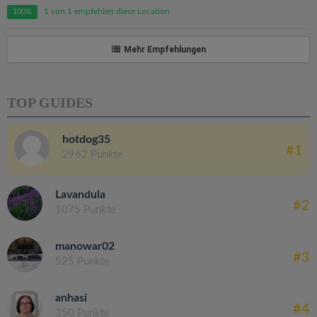
1 von 1 empfehlen diese Location
100%
Mehr Empfehlungen
TOP GUIDES
hotdog35
#1
2962 Punkte
Lavandula
#2
1075 Punkte
manowar02
#3
525 Punkte
anhasi
#4
350 Punkte