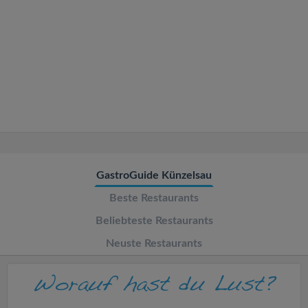
v
i
g
a
t
GastroGuide Künzelsau
i
Beste Restaurants
o
Beliebteste Restaurants
Neuste Restaurants
n