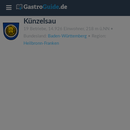
T
Künzelsau
o
19 Betriebe, 14.926 Einwohner, 218 m ü.NN •
Bundesland:
Baden-Württemberg
• Region:
g
Heilbronn-Franken
g
l
e
n
a