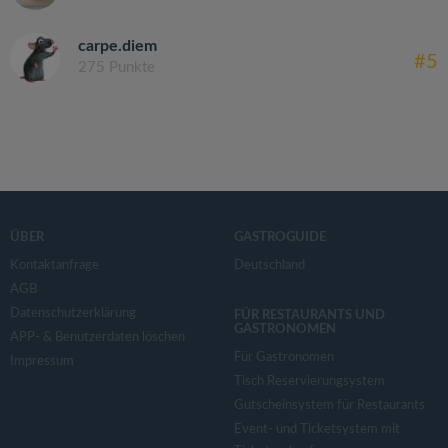
carpe.diem
#5
275 Punkte
ÜBER
GASTROGUIDE
Kontaktanfrage
Deutschland
AGB
Datenschutzerklärung
FÜR RESTAURANTS UND
GASTRONOMEN
APP- & Benutzerdaten löschen
Für Gastronomen
Impressum
Tisch Reservierungsystem
Gutscheinsystem für Restaurants
Event- und Ticketsystem mit