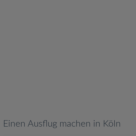
v
i
g
a
t
i
o
n
Einen Ausflug machen in Köln