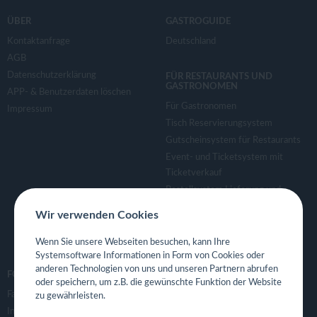
ÜBER
GASTROGUIDE
Kontaktanfrage
Deutschland
AGB
Datenschutzerklärung
FÜR RESTAURANTS UND
GASTRONOMEN
APP- & Benutzerdaten löschen
Für Gastronomen
Impressum
Tisch Reservierungsystem
Gutscheinsystem für Restaurants
Event- und Ticketsystem mit
Ticketverkauf
Bestellsystem Lieferung und
TakeAway
Wir verwenden Cookies
Webseiten für Restaurant
Eigene App für Restaurant
Wenn Sie unsere Webseiten besuchen, kann Ihre
Systemsoftware Informationen in Form von Cookies oder
anderen Technologien von uns und unseren Partnern abrufen
FOLGE UNS
oder speichern, um z.B. die gewünschte Funktion der Website
Facebook
zu gewährleisten.
Instagram