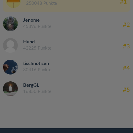
#1
250048 Punkte
Jenome
#2
45396 Punkte
Hund
#3
42225 Punkte
tischnotizen
#4
30416 Punkte
BergGL
#5
16850 Punkte