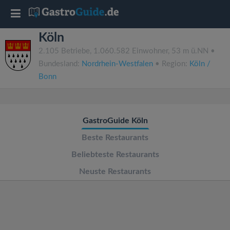
T
Köln
o
2.105 Betriebe, 1.060.582 Einwohner, 53 m ü.NN •
Bundesland:
Nordrhein-Westfalen
• Region:
Köln /
g
Bonn
g
GastroGuide Köln
l
Beste Restaurants
e
Beliebteste Restaurants
Neuste Restaurants
n
a