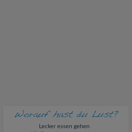
v
i
g
a
t
i
o
n
Lecker essen gehen