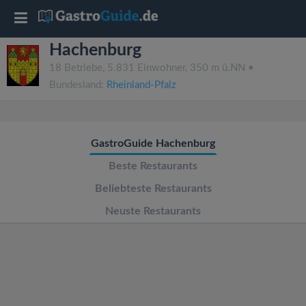
T
Hachenburg
o
18 Betriebe, 5.831 Einwohner, 350 m ü.NN •
Bundesland:
Rheinland-Pfalz
g
g
GastroGuide Hachenburg
l
Beste Restaurants
Beliebteste Restaurants
e
Neuste Restaurants
n
a