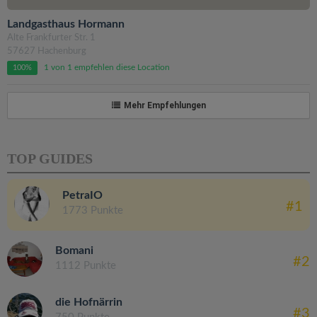
Landgasthaus Hormann
Alte Frankfurter Str. 1
57627 Hachenburg
1 von 1 empfehlen diese Location
100%
Mehr Empfehlungen
TOP GUIDES
PetraIO
#1
1773 Punkte
Bomani
#2
1112 Punkte
die Hofnärrin
#3