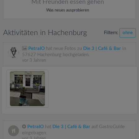
Mit Freunden essen gehen
Was neues ausprobieren
Aktivitäten in Hachenburg
Filtern:
ohne
PetraIO
hat neue Fotos zu
Die 3 | Café & Bar
in
57627 Hachenburg hochgeladen.
vor 3 Jahren
PetraIO
hat
Die 3 | Café & Bar
auf GastroGuide
eingetragen
vor 3 Jahren