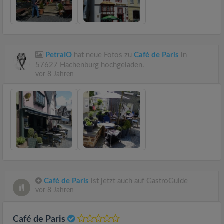
PetraIO
hat neue Fotos zu
Café de Paris
in
57627 Hachenburg hochgeladen.
vor 8 Jahren
Café de Paris
ist jetzt auch auf GastroGuide
vor 8 Jahren
Café de Paris