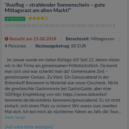
"Ausflug – strahlender Sonnenschein – gute
Mittagsrast am alten Markt!"
Verifiziert
GESCHRIEBEN AM 30.08.2018
| AKTUALISIERT AM 30.08.2018
Besucht am 25.08.2018
Besuchszeit:
Mittagessen
4
Personen
Rechnungsbetrag:
80 EUR
Im Januar wurde ein lieber Kollege 60! Seit 22 Jahren sitzen
wir in der Firma am gemeinsamen Frühstückstisch. Da kennt
man sich und was schenkt man da? Gemeinsame Zeit –
gemeinsamer Genuss. Zu Viert. Ein Genussabend in der
Birkenhoff Brennerei in Nistertal war unser Geschenk. Nicht
die gewünschte Gastronomie bei GastroGuide, aber eine
100%ige Empfehlung von mir: https://www.birkenhof-
brennerei.de/de/erlebnis-brennerei/genussabend. Es ist nicht
einfach, sich einen Platz zu sichern! Wir waren zum zweiten
Mal dort. Ich bot mich als nüchterner Fahrer an, falls die Tour...
mehr lesen
[Auf extra Seite anzeigen]