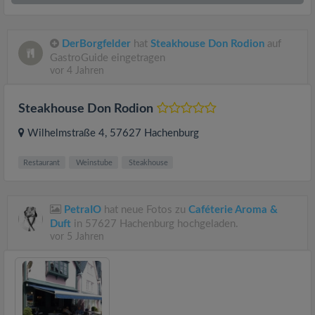
DerBorgfelder
hat
Steakhouse Don Rodion
auf
GastroGuide eingetragen
vor 4 Jahren
Steakhouse Don Rodion
Wilhelmstraße 4
, 57627
Hachenburg
Restaurant
Weinstube
Steakhouse
PetraIO
hat neue Fotos zu
Caféterie Aroma &
Duft
in 57627 Hachenburg hochgeladen.
vor 5 Jahren