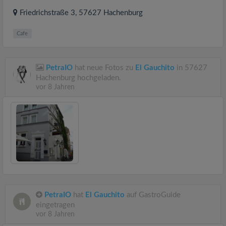
Friedrichstraße 3
, 57627
Hachenburg
Cafe
PetraIO
hat neue Fotos zu
El Gauchito
in 57627
Hachenburg hochgeladen.
vor 8 Jahren
PetraIO
hat
El Gauchito
auf GastroGuide
eingetragen
vor 8 Jahren