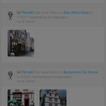
PetraIO
hat neue Fotos zu
Zum Alten Haus
in
57627 Hachenburg hochgeladen.
vor 8 Jahren
PetraIO
hat neue Fotos zu
Restaurant Zur Krone
in 57627 Hachenburg hochgeladen.
vor 8 Jahren