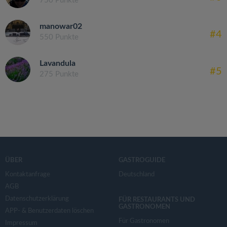
750 Punkte
manowar02
#4
550 Punkte
Lavandula
#5
275 Punkte
ÜBER
GASTROGUIDE
Kontaktanfrage
Deutschland
AGB
Datenschutzerklärung
FÜR RESTAURANTS UND
GASTRONOMEN
APP- & Benutzerdaten löschen
Für Gastronomen
Impressum