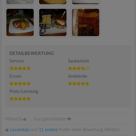
DETAILBEWERTUNG
Service
Sauberkeit
Essen
Ambiente
Preis/Leistung
Hilfreich
|
Gut geschrieben
Lavandula
und
11 andere
finden diese Bewertung hilfreich.