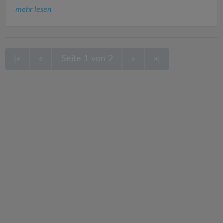
mehr lesen
|«
«
Seite 1 von 2
»
»|