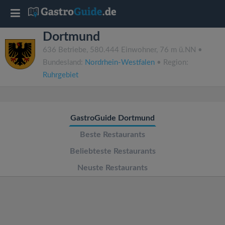
T
Dortmund
o
636 Betriebe, 580.444 Einwohner, 76 m ü.NN •
Bundesland:
Nordrhein-Westfalen
• Region:
g
Ruhrgebiet
g
GastroGuide Dortmund
l
Beste Restaurants
e
Beliebteste Restaurants
Neuste Restaurants
n
a