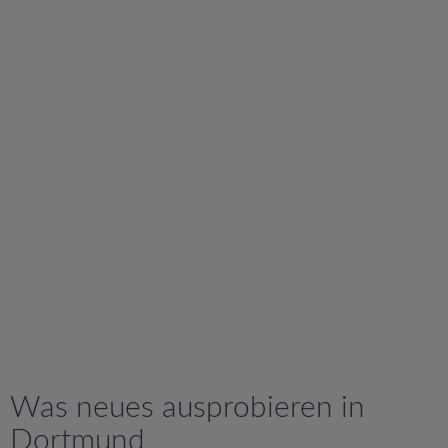
v
i
g
a
t
i
o
n
Was neues ausprobieren in
Dortmund