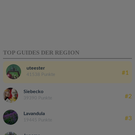
TOP GUIDES DER REGION
uteester
#1
41538 Punkte
Siebecko
#2
39390 Punkte
Lavandula
#3
19445 Punkte