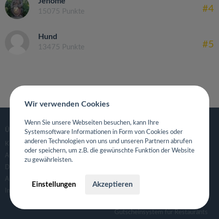
Jenome
#4
15075 Punkte
Hund
#5
13475 Punkte
Wir verwenden Cookies
Wenn Sie unsere Webseiten besuchen, kann Ihre
ÜBER
GASTROGUIDE
Systemsoftware Informationen in Form von Cookies oder
anderen Technologien von uns und unseren Partnern abrufen
Kontaktanfrage
Deutschland
oder speichern, um z.B. die gewünschte Funktion der Website
AGB
zu gewährleisten.
Datenschutzerklärung
FÜR RESTAURANTS UND
GASTRONOMEN
APP- & Benutzerdaten löschen
Einstellungen
Akzeptieren
Für Gastronomen
Impressum
Tisch Reservierungsystem
Gutscheinsystem für Restaurants