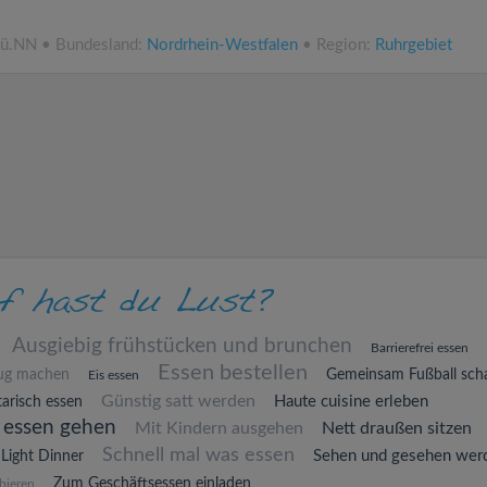
 ü.NN • Bundesland:
Nordrhein-Westfalen
• Region:
Ruhrgebiet
Ausgiebig frühstücken und brunchen
Barrierefrei essen
Essen bestellen
lug machen
Gemeinsam Fußball sch
Eis essen
Günstig satt werden
Haute cuisine erleben
arisch essen
 essen gehen
Mit Kindern ausgehen
Nett draußen sitzen
Schnell mal was essen
Sehen und gesehen wer
Light Dinner
Zum Geschäftsessen einladen
bieren