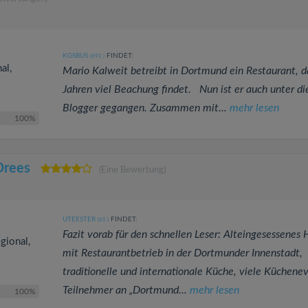
KGSBUS
FINDET:
(691
)
al,
Mario Kalweit betreibt in Dortmund ein Restaurant, da
Jahren viel Beachung findet. Nun ist er auch unter di
Blogger gegangen. Zusammen mit...
mehr lesen
100%
Drees
(Eine Bewertung)
UTEESTER
FINDET:
(65
)
Fazit vorab für den schnellen Leser: Alteingesessenes 
gional,
mit Restaurantbetrieb in der Dortmunder Innenstadt,
traditionelle und internationale Küche, viele Küchenev
Teilnehmer an „Dortmund...
mehr lesen
100%