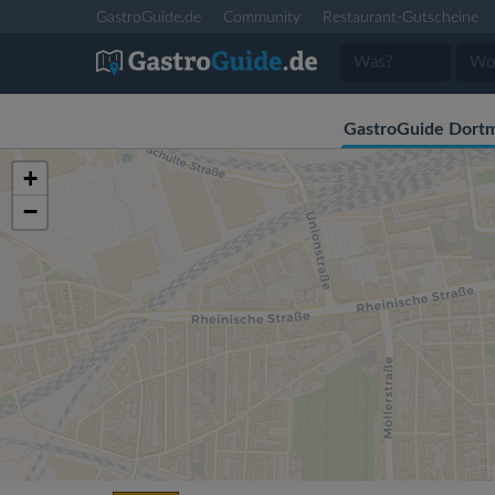
GastroGuide.de
Community
Restaurant-Gutscheine
GastroGuide Dort
+
−