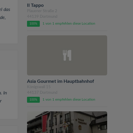
Il Tappo
l das
Plauener Straße 2
44139 Dortmund
de,
1 von 1 empfehlen diese Location
100%
Asia Gourmet im Hauptbahnhof
Königswall 15
. In
44137 Dortmund
1 von 1 empfehlen diese Location
100%
r