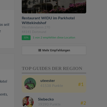
Restaurant WIDU im Parkhotel
Wittekindshof
s seit
Westfalendamm 270
e
44141 Dortmund
1 von 2 empfehlen diese Location
50%
Mehr Empfehlungen
TOP GUIDES DER REGION
uteester
Hotel
#1
41538 Punkte
ents,
Siebecko
#2
39390 Punkte