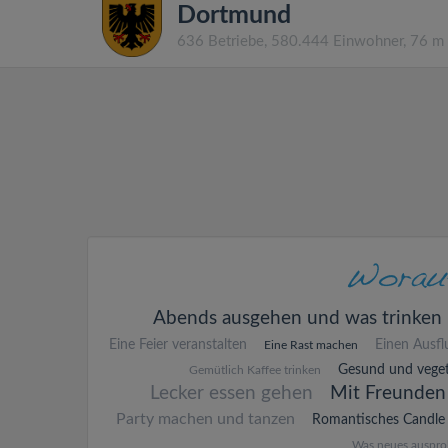
Dortmund
636 Betriebe, 580.444 Einwohner, 76 m
Abends ausgehen und was trinken
Eine Feier veranstalten
Einen Ausf
Eine Rast machen
Gesund und veget
Gemütlich Kaffee trinken
Lecker essen gehen
Mit Freunden
Party machen und tanzen
Romantisches Candle 
Was neues auspro