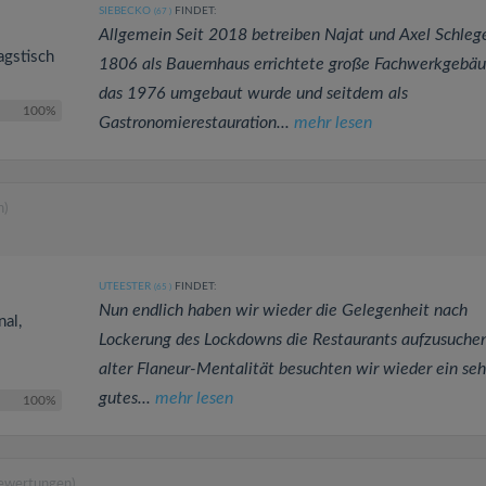
SIEBECKO
FINDET:
(67
)
Allgemein Seit 2018 betreiben Najat und Axel Schlege
agstisch
1806 als Bauernhaus errichtete große Fachwerkgebäu
das 1976 umgebaut wurde und seitdem als
100%
Gastronomierestauration...
mehr lesen
n)
UTEESTER
FINDET:
(65
)
Nun endlich haben wir wieder die Gelegenheit nach
nal,
Lockerung des Lockdowns die Restaurants aufzusuchen
alter Flaneur-Mentalität besuchten wir wieder ein seh
gutes...
mehr lesen
100%
Bewertungen)