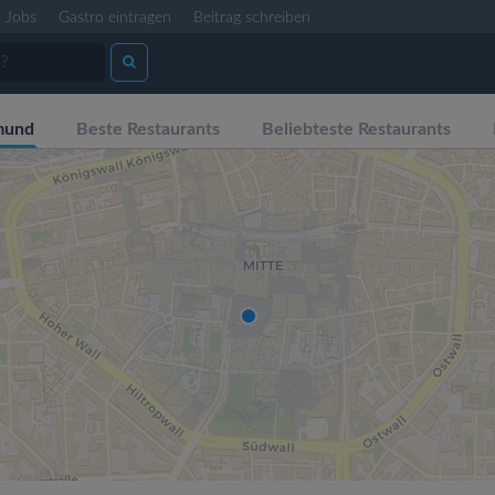
Jobs
Gastro eintragen
Beitrag schreiben
mund
Beste Restaurants
Beliebteste Restaurants