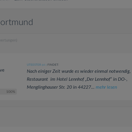
 Dortmund
wertungen)
UTEESTER
FINDET:
(65
)
ive
Nach einiger Zeit wurde es wieder einmal notwendig,
Restaurant im Hotel Lennhof „Der Lennhof“ in DO-,
Menglinghauser Str. 20 in 44227...
mehr lesen
100%