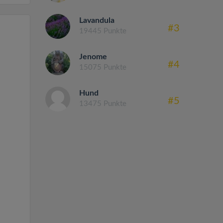
Lavandula
#3
19445 Punkte
Jenome
#4
15075 Punkte
Hund
#5
13475 Punkte