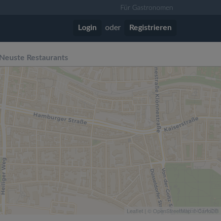
Für Gastronomen
Login
oder
Registrieren
Neuste Restaurants
Leaflet
| ©
OpenStreetMap
©
CartoDB