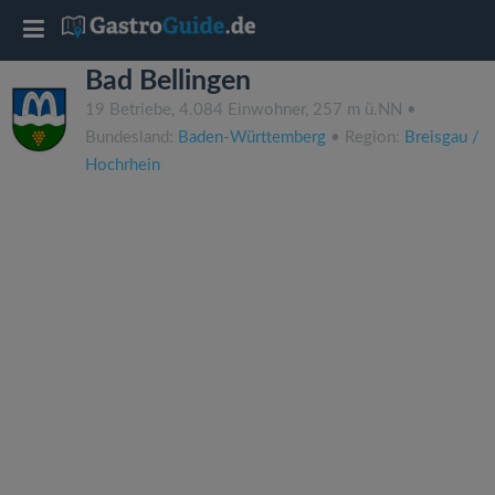
T
Bad Bellingen
o
19 Betriebe, 4.084 Einwohner, 257 m ü.NN •
Bundesland:
Baden-Württemberg
• Region:
Breisgau /
g
Hochrhein
g
l
e
n
a