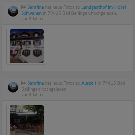
Sarafina
hat neue Fotos zu
Landgasthof im Hotel
Schwanen
in 79415 Bad Bellingen hochgeladen.
vor 8 Jahren
Sarafina
hat neue Fotos zu
Auszeit
in 79415 Bad
Bellingen hochgeladen.
vor 8 Jahren