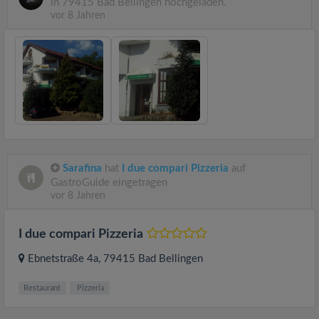
in 79415 Bad Bellingen hochgeladen.
vor 8 Jahren
Sarafina
hat
I due compari Pizzeria
auf
GastroGuide eingetragen
vor 8 Jahren
I due compari Pizzeria
Ebnetstraße 4a
, 79415
Bad Bellingen
Restaurant
Pizzeria