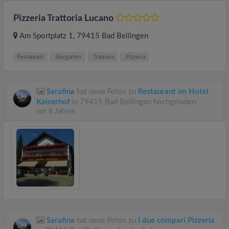
Pizzeria Trattoria Lucano
Am Sportplatz 1
, 79415
Bad Bellingen
Restaurant
Biergarten
Trattoria
Pizzeria
Sarafina
hat neue Fotos zu
Restaurant im Hotel
Kaiserhof
in 79415 Bad Bellingen hochgeladen.
vor 8 Jahren
Sarafina
hat neue Fotos zu
I due compari Pizzeria