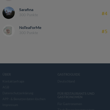
Sarafina
#4
300 Punkte
NoTeaForMe
#5
300 Punkte
ÜBER
GASTROGUIDE
Kontaktanfrage
Deutschland
AGB
Datenschutzerklärung
FÜR RESTAURANTS UND
GASTRONOMEN
APP- & Benutzerdaten löschen
Für Gastronomen
Impressum