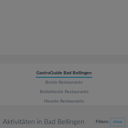
v
i
g
a
t
GastroGuide Bad Bellingen
i
Beste Restaurants
o
Beliebteste Restaurants
Neuste Restaurants
n
Aktivitäten in Bad Bellingen
Filtern:
ohne