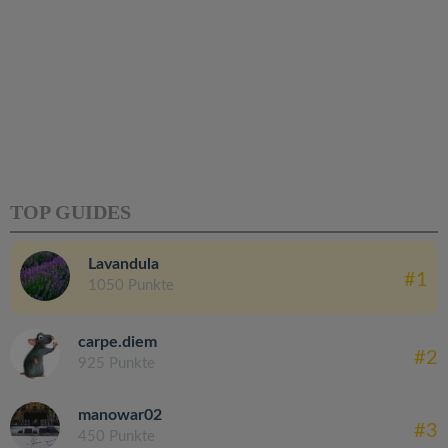
TOP GUIDES
Lavandula
#1
1050 Punkte
carpe.diem
#2
925 Punkte
manowar02
#3
450 Punkte