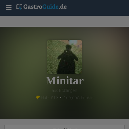
T
o
g
g
l
Minitar
e
aus Böblingen
Platz #13 • 466,656 Punkte
n
a