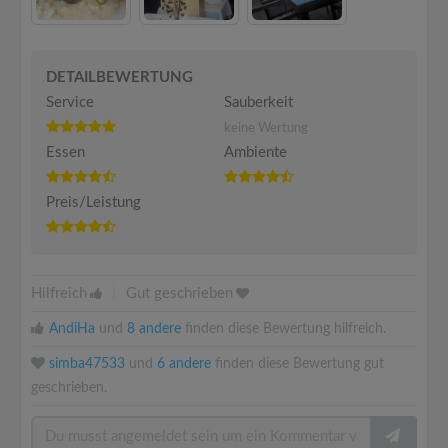
DETAILBEWERTUNG
Service
Sauberkeit
keine Wertung
Essen
Ambiente
Preis/Leistung
Hilfreich
|
Gut geschrieben
AndiHa
und
8 andere
finden diese Bewertung hilfreich.
simba47533
und
6 andere
finden diese Bewertung gut
geschrieben.