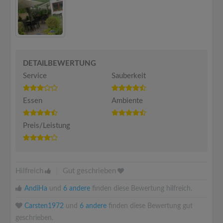
DETAILBEWERTUNG
Service
Sauberkeit
Essen
Ambiente
Preis/Leistung
Hilfreich
|
Gut geschrieben
AndiHa
und
6 andere
finden diese Bewertung hilfreich.
Carsten1972
und
6 andere
finden diese Bewertung gut
geschrieben.