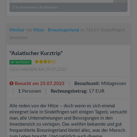
2
Kommentare
|
Ausklappen
Minitar
hat
Miyo · Breuningerland
in 71065 Sindelfingen
bewertet
"Asiatischer Kurztrip"
Verifiziert
GESCHRIEBEN AM 29.07.2023
Besucht am 25.07.2023
Besuchszeit:
Mittagessen
1
Personen
Rechnungsbetrag:
17 EUR
Alle reden von der Hitze – doch wenn es sich einmal
einregnet (wie in Sindelfingen seit einigen Tagen), versucht
man, alle Unternehmungen und Besorgungen in den
Innenbereich zu verlegen. Das weithin bekannte und gut
frequentierte Breuningerland bietet alles, was der Mensch
zum Leben braucht. Und natürlich auch diverse