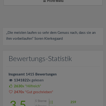
v
Profil-Menü
i
g
„Die meisten laufen so sehr dem Genuss nach, dass sie an
a
ihm vorbeilaufen“ Soren Kierkegaard
t
Bewertungs-Statistik
i
Insgesamt 1415 Bewertungen
o
1341822
x gelesen
2630
x "Hilfreich"
n
2470
x "Gut geschrieben"
5
Sterne
3.5
259