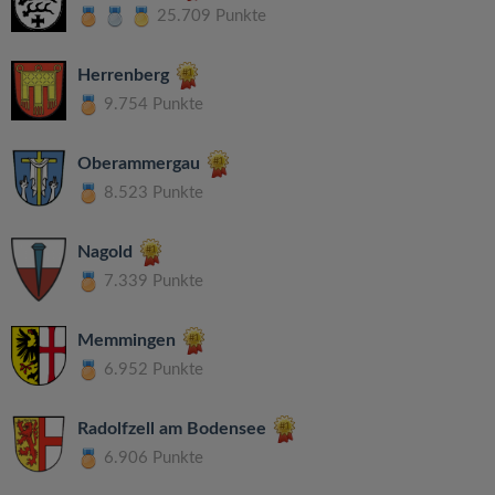
25.709 Punkte
Herrenberg
9.754 Punkte
Oberammergau
8.523 Punkte
Nagold
7.339 Punkte
Memmingen
6.952 Punkte
Radolfzell am Bodensee
6.906 Punkte