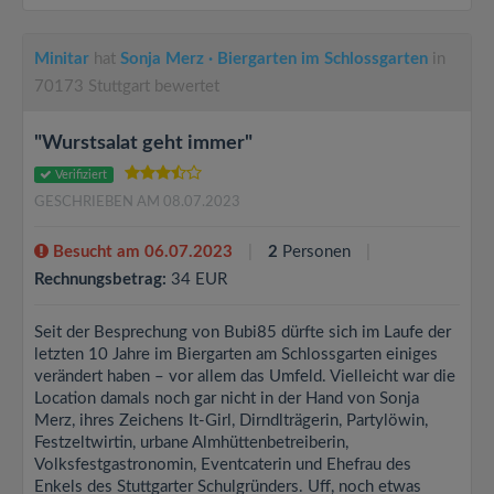
Minitar
hat
Sonja Merz · Biergarten im Schlossgarten
in
70173 Stuttgart bewertet
"Wurstsalat geht immer"
Verifiziert
GESCHRIEBEN AM 08.07.2023
Besucht am 06.07.2023
2
Personen
Rechnungsbetrag:
34 EUR
Seit der Besprechung von Bubi85 dürfte sich im Laufe der
letzten 10 Jahre im Biergarten am Schlossgarten einiges
verändert haben – vor allem das Umfeld. Vielleicht war die
Location damals noch gar nicht in der Hand von Sonja
Merz, ihres Zeichens It-Girl, Dirndlträgerin, Partylöwin,
Festzeltwirtin, urbane Almhüttenbetreiberin,
Volksfestgastronomin, Eventcaterin und Ehefrau des
Enkels des Stuttgarter Schulgründers. Uff, noch etwas