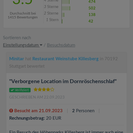
4
Sterne
474
3
Sterne
502
Durchschnitt bei
2
Sterne
138
1415 Bewertungen
1
Stern
42
Sortieren nach
Einstellungsdatum
/
Besuchsdatum
Minitar
hat
Restaurant Weinstube Killesberg
in 70192
Stuttgart bewertet
"Verborgene Location im Dornröschenschlaf"
Verifiziert
GESCHRIEBEN AM 22.09.2023
Besucht am 21.09.2023
2
Personen
Rechnungsbetrag:
20 EUR
Ein Besuch des Höhenparks Killesberg ist immer auch eine