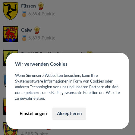
Füssen
6.694 Punkte
Calw
5.679 Punkte
Bad Wildbad im Schwarzwald
5.403 Punkte
Wir verwenden Cookies
Wenn Sie unsere Webseiten besuchen, kann Ihre
Bad Liebenzell
Systemsoftware Informationen in Form von Cookies oder
5.261 Punkte
anderen Technologien von uns und unseren Partnern abrufen
oder speichern, um z.B. die gewünschte Funktion der Website
zu gewährleisten.
Schwäbisch Hall
4.594 Punkte
Einstellungen
Akzeptieren
Bad Urach
4.585 Punkte