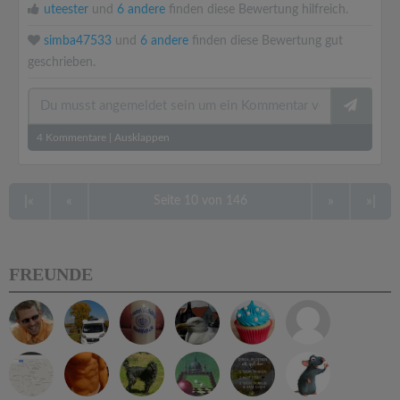
uteester
und
6 andere
finden diese Bewertung hilfreich.
simba47533
und
6 andere
finden diese Bewertung gut
geschrieben.
4
Kommentare
|
Ausklappen
|«
«
»
»|
Seite 10 von 146
FREUNDE