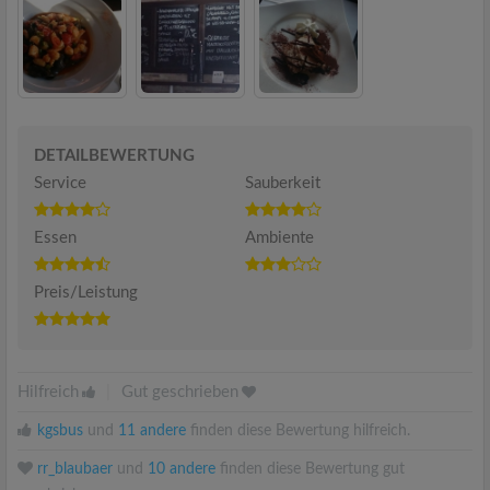
DETAILBEWERTUNG
Service
Sauberkeit
Essen
Ambiente
Preis/Leistung
Hilfreich
|
Gut geschrieben
kgsbus
und
11 andere
finden diese Bewertung hilfreich.
rr_blaubaer
und
10 andere
finden diese Bewertung gut