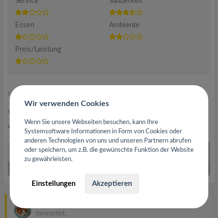
Service
Sauberkeit
Essen
Ambiente
Preis/Leistung
Hilfreich
|
Gut geschrieben
Wir verwenden Cookies
rr_blaubaer
findet diese Bewertung hilfreich.
Wenn Sie unsere Webseiten besuchen, kann Ihre
rr_blaubaer
findet diese Bewertung gut geschrieben.
Systemsoftware Informationen in Form von Cookies oder
anderen Technologien von uns und unseren Partnern abrufen
oder speichern, um z.B. die gewünschte Funktion der Website
zu gewährleisten.
2
Kommentare
|
Ausklappen
Einstellungen
Akzeptieren
gourmailer
hat
Yufi Döner
in 65479 Raunheim
bewertet.