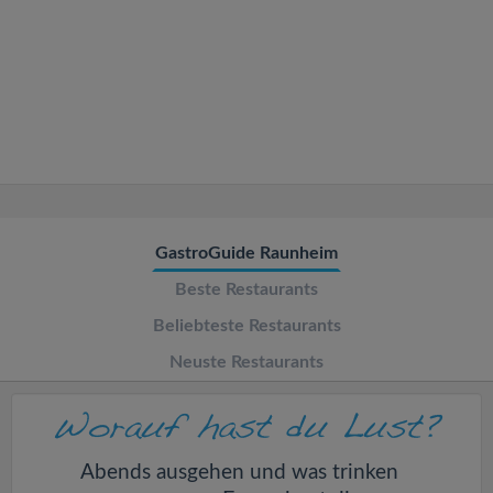
v
i
g
a
t
GastroGuide Raunheim
Beste Restaurants
i
Beliebteste Restaurants
o
Neuste Restaurants
n
Abends ausgehen und was trinken