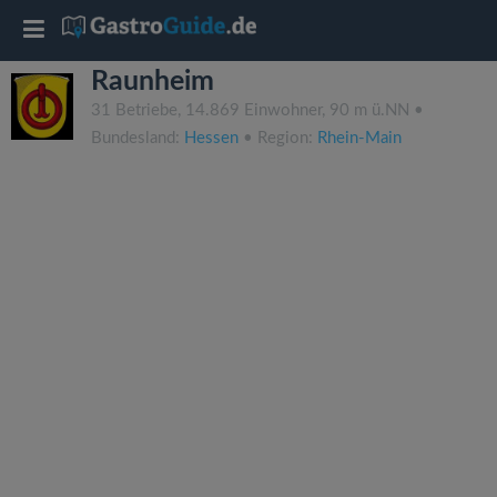
T
Raunheim
o
31 Betriebe, 14.869 Einwohner, 90 m ü.NN •
Bundesland:
Hessen
• Region:
Rhein-Main
g
g
l
e
n
a