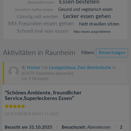
Essen bestellen
Barrierefrei essen
Gesund und vegetarisch essen
Gemütlich Kaffee trinken
Lecker essen gehen
Günstig satt werden
Mit Freunden essen gehen
Nett draußen sitzen
Schnell mal was essen
Was neues ausprobieren
Aktivitäten in Raunheim
Filtern:
Bewertungen
Hoiner
hat
Landgasthaus Zum Bembelsche
in
65479 Raunheim bewertet.
vor 9 Monaten
"Schönes Ambiente, freundlicher
Service,Superleckeres Essen"
GESCHRIEBEN AM 01.11.2025
Besucht am 31.10.2025
Besuchszeit:
Abendessen
2