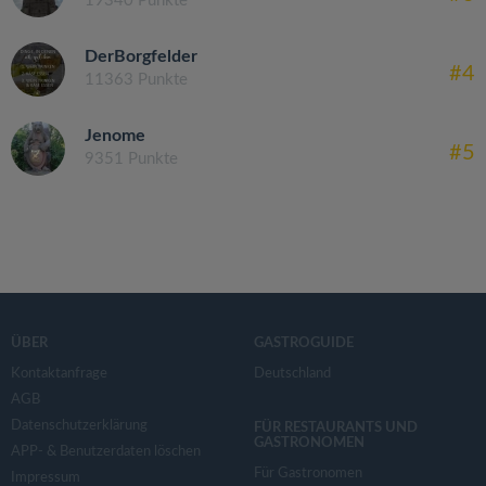
19340 Punkte
DerBorgfelder
#4
11363 Punkte
Jenome
#5
9351 Punkte
ÜBER
GASTROGUIDE
Kontaktanfrage
Deutschland
AGB
Datenschutzerklärung
FÜR RESTAURANTS UND
GASTRONOMEN
APP- & Benutzerdaten löschen
Für Gastronomen
Impressum