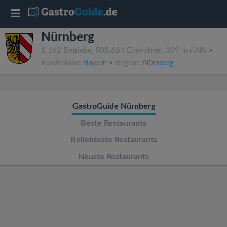
T
Nürnberg
o
1.162 Betriebe, 505.664 Einwohner, 309 m ü.NN •
Bundesland:
Bayern
• Region:
Nürnberg
g
g
GastroGuide Nürnberg
l
Beste Restaurants
Beliebteste Restaurants
e
Neuste Restaurants
n
a