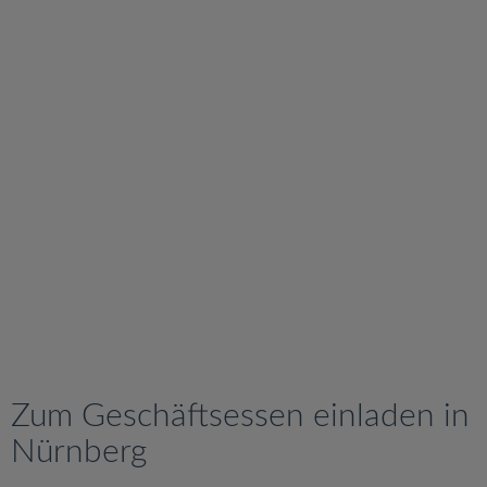
v
i
g
a
t
i
o
n
Zum Geschäftsessen einladen in
Nürnberg