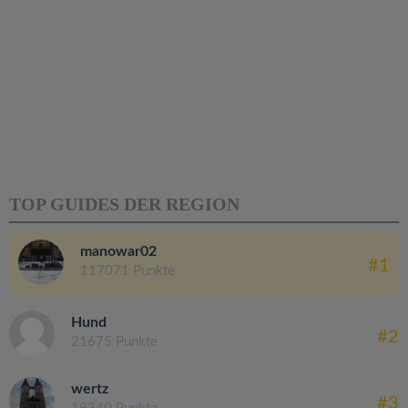
TOP GUIDES DER REGION
manowar02
#1
117071 Punkte
Hund
#2
21675 Punkte
wertz
#3