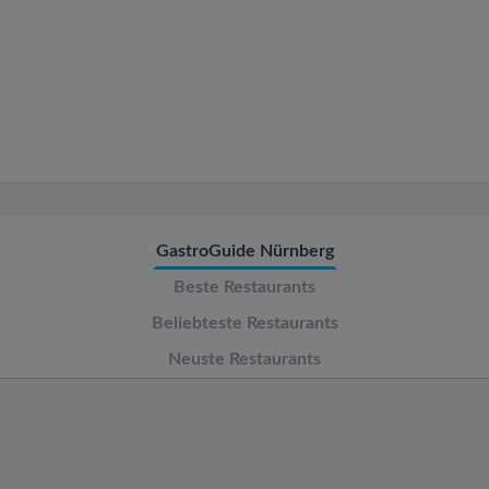
v
i
g
a
t
GastroGuide Nürnberg
Beste Restaurants
i
Beliebteste Restaurants
o
Neuste Restaurants
n