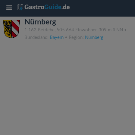
T
Nürnberg
o
1.162 Betriebe, 505.664 Einwohner, 309 m ü.NN •
Bundesland:
Bayern
• Region:
Nürnberg
g
g
l
e
n
a