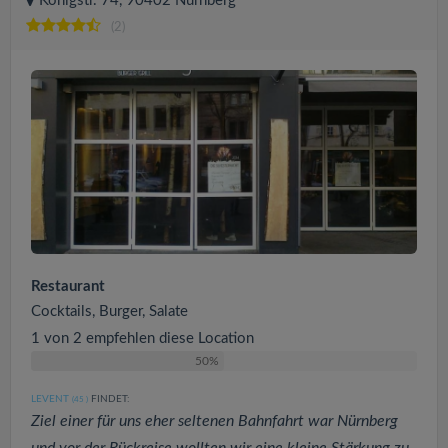
Königstr. 74, 90402 Nürnberg
(2)
Restaurant
Cocktails, Burger, Salate
1 von 2 empfehlen diese Location
50%
LEVENT
FINDET:
(45
)
Ziel einer für uns eher seltenen Bahnfahrt war Nürnberg
und vor der Rückreise wollten wir eine kleine Stärkung zu