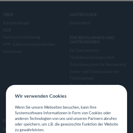
ÜBER
GASTROGUIDE
Kontaktanfrage
Deutschland
AGB
Datenschutzerklärung
FÜR RESTAURANTS UND
GASTRONOMEN
APP- & Benutzerdaten löschen
Für Gastronomen
Impressum
Tisch Reservierungsystem
Gutscheinsystem für Restaurants
Event- und Ticketsystem mit
Ticketverkauf
Bestellsystem Lieferung und
TakeAway
Wir verwenden Cookies
Webseiten für Restaurant
Eigene App für Restaurant
Wenn Sie unsere Webseiten besuchen, kann Ihre
Systemsoftware Informationen in Form von Cookies oder
anderen Technologien von uns und unseren Partnern abrufen
FOLGE UNS
oder speichern, um z.B. die gewünschte Funktion der Website
Facebook
zu gewährleisten.