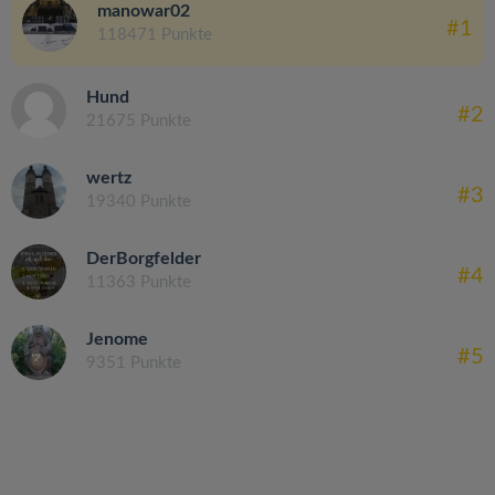
manowar02
#1
118471 Punkte
Hund
#2
21675 Punkte
wertz
#3
19340 Punkte
DerBorgfelder
#4
11363 Punkte
Jenome
#5
9351 Punkte