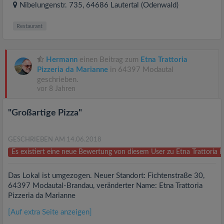
Nibelungenstr. 735
, 64686
Lautertal (Odenwald)
Restaurant
Hermann
einen Beitrag zum
Etna Trattoria
Pizzeria da Marianne
in 64397 Modautal
geschrieben.
vor 8 Jahren
"Großartige Pizza"
GESCHRIEBEN AM 14.06.2018
Es existiert eine neue Bewertung von diesem User zu Etna Trattoria 
Das Lokal ist umgezogen. Neuer Standort: Fichtenstraße 30,
64397 Modautal-Brandau, veränderter Name: Etna Trattoria
Pizzeria da Marianne
[Auf extra Seite anzeigen]