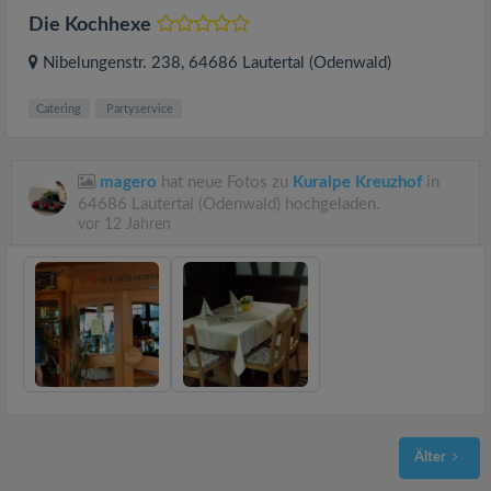
Die Kochhexe
Nibelungenstr. 238
, 64686
Lautertal (Odenwald)
Catering
Partyservice
magero
hat neue Fotos zu
Kuralpe Kreuzhof
in
64686 Lautertal (Odenwald) hochgeladen.
vor 12 Jahren
Älter