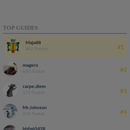
TOP GUIDES
Maja88
#1
882 Punkte
magero
#2
600 Punkte
carpe.diem
#3
575 Punkte
Mr.Johnson
#4
250 Punkte
hhfp65428