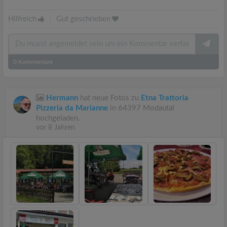
Hilfreich
|
Gut geschrieben
0
Kommentare
Hermann
hat neue Fotos zu
Etna Trattoria
Pizzeria da Marianne
in 64397 Modautal
hochgeladen.
vor 8 Jahren