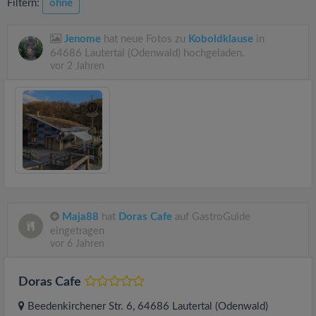
Filtern:
ohne
Jenome
hat neue Fotos zu
Koboldklause
in
64686 Lautertal (Odenwald) hochgeladen.
vor 2 Jahren
Maja88
hat
Doras Cafe
auf GastroGuide
eingetragen
vor 6 Jahren
Doras Cafe
Beedenkirchener Str. 6
, 64686
Lautertal (Odenwald)