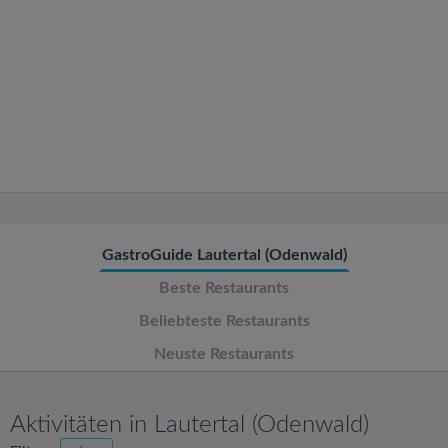
v
i
g
a
t
GastroGuide Lautertal (Odenwald)
i
Beste Restaurants
o
Beliebteste Restaurants
Neuste Restaurants
n
Aktivitäten in Lautertal (Odenwald)