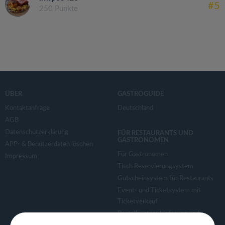
#5
250 Punkte
ÜBER
GASTROGUIDE
Kontaktanfrage
Deutschland
AGB
Datenschutzerklärung
FÜR RESTAURANTS UND
GASTRONOMEN
APP- & Benutzerdaten löschen
Für Gastronomen
Impressum
Tisch Reservierungsystem
Gutscheinsystem für Restaurants
Event- und Ticketsystem mit
Ticketverkauf
Bestellsystem Lieferung und
TakeAway