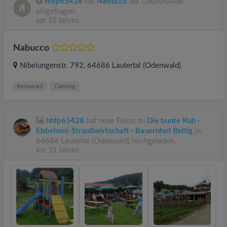
hhfp65428
hat
Nabucco
auf GastroGuide
eingetragen
vor 10 Jahren
Nabucco
Nibelungenstr. 792
, 64686
Lautertal (Odenwald)
Restaurant
Catering
hhfp65428
hat neue Fotos zu
Die bunte Kuh ·
Ebbelwoi-Straußwirtschaft · Bauernhof Rettig
in
64686 Lautertal (Odenwald) hochgeladen.
vor 10 Jahren