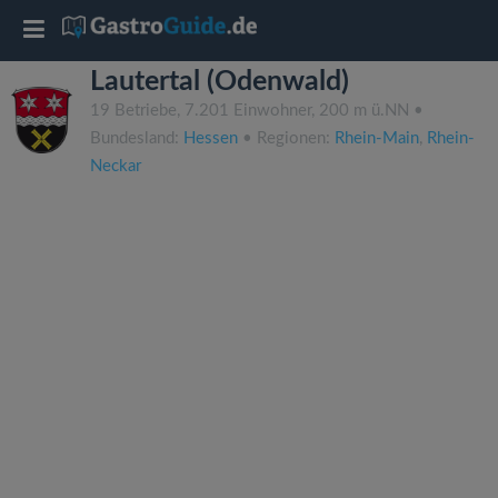
T
Lautertal (Odenwald)
o
19 Betriebe, 7.201 Einwohner, 200 m ü.NN •
Bundesland:
Hessen
• Regionen:
Rhein-Main
,
Rhein-
g
Neckar
g
l
e
n
a