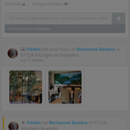
Hilfreich
|
Gut geschrieben
4
Kommentare
|
Ausklappen
Fränkin
hat neue Fotos zu
Restaurant Bambus
in
97318 Kitzingen hochgeladen.
vor 7 Jahren
Fränkin
hat
Restaurant Bambus
in 97318
Kitzingen bewertet.