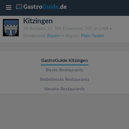
T
Kitzingen
o
30 Betriebe, 21.704 Einwohner, 205 m ü.NN •
Bundesland:
Bayern
• Region:
Main-Tauber
g
g
GastroGuide Kitzingen
l
Beste Restaurants
Beliebteste Restaurants
e
Neuste Restaurants
n
a