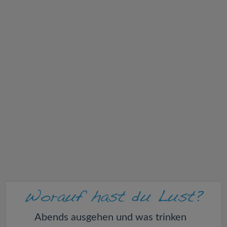
v
i
g
a
t
i
o
n
Abends ausgehen und was trinken