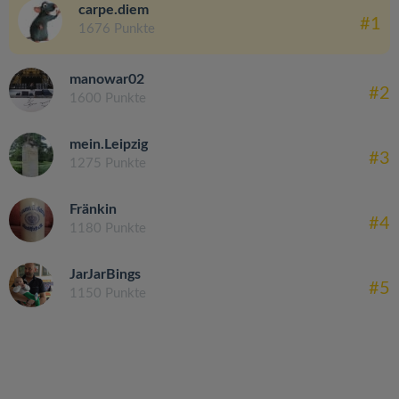
carpe.diem
#1
1676 Punkte
manowar02
#2
1600 Punkte
mein.Leipzig
#3
1275 Punkte
Fränkin
#4
1180 Punkte
JarJarBings
#5
1150 Punkte