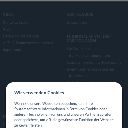
ÜBER
GASTROGUIDE
Kontaktanfrage
Deutschland
AGB
Datenschutzerklärung
FÜR RESTAURANTS UND
GASTRONOMEN
APP- & Benutzerdaten löschen
Für Gastronomen
Impressum
Tisch Reservierungsystem
Gutscheinsystem für Restaurants
Event- und Ticketsystem mit
Ticketverkauf
Bestellsystem Lieferung und
TakeAway
Wir verwenden Cookies
Webseiten für Restaurant
Eigene App für Restaurant
Wenn Sie unsere Webseiten besuchen, kann Ihre
Systemsoftware Informationen in Form von Cookies oder
anderen Technologien von uns und unseren Partnern abrufen
FOLGE UNS
oder speichern, um z.B. die gewünschte Funktion der Website
Facebook
zu gewährleisten.