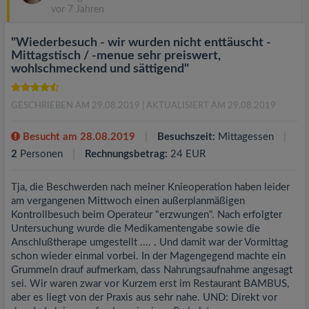
vor 7 Jahren
"Wiederbesuch - wir wurden nicht enttäuscht -
Mittagstisch / -menue sehr preiswert,
wohlschmeckend und sättigend"
GESCHRIEBEN AM 29.08.2019
| AKTUALISIERT AM 29.08.2019
Besucht am 28.08.2019
Besuchszeit:
Mittagessen
2
Personen
Rechnungsbetrag:
24 EUR
Tja, die Beschwerden nach meiner Knieoperation haben leider
am vergangenen Mittwoch einen außerplanmäßigen
Kontrollbesuch beim Operateur "erzwungen". Nach erfolgter
Untersuchung wurde die Medikamentengabe sowie die
Anschlußtherape umgestellt .... . Und damit war der Vormittag
schon wieder einmal vorbei. In der Magengegend machte ein
Grummeln drauf aufmerkam, dass Nahrungsaufnahme angesagt
sei. Wir waren zwar vor Kurzem erst im Restaurant BAMBUS,
aber es liegt von der Praxis aus sehr nahe. UND: Direkt vor