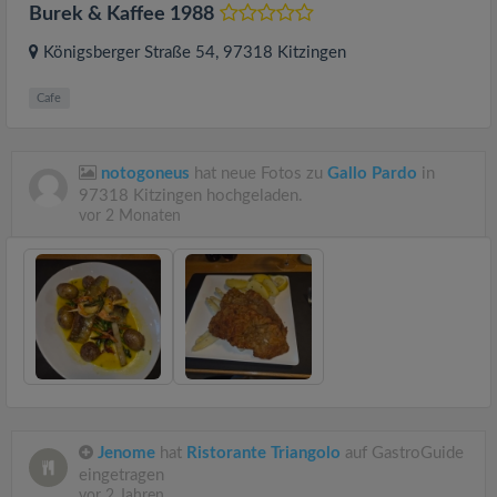
Burek & Kaffee 1988
Königsberger Straße 54
, 97318
Kitzingen
Cafe
notogoneus
hat neue Fotos zu
Gallo Pardo
in
97318 Kitzingen hochgeladen.
vor 2 Monaten
Jenome
hat
Ristorante Triangolo
auf GastroGuide
eingetragen
vor 2 Jahren