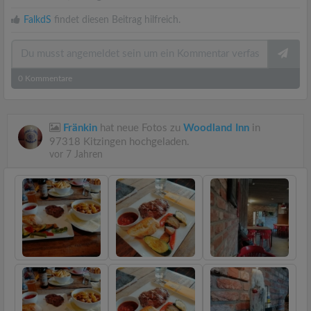
FalkdS
findet diesen Beitrag hilfreich.
0
Kommentare
Fränkin
hat neue Fotos zu
Woodland Inn
in
97318 Kitzingen hochgeladen.
vor 7 Jahren