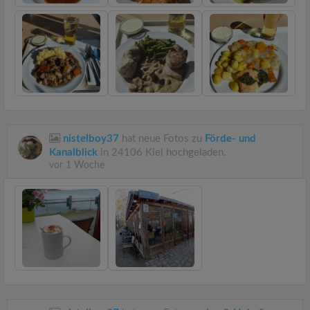
nistelboy37
hat neue Fotos zu
Förde- und
Kanalblick
in 24106 Kiel hochgeladen.
vor 1 Woche