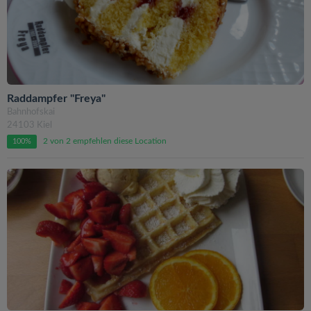
Raddampfer "Freya"
Bahnhofskai
24103 Kiel
2 von 2 empfehlen diese Location
100%