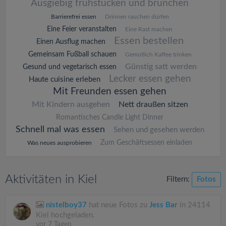
Ausgiebig frühstücken und brunchen
Barrierefrei essen
Drinnen rauchen dürfen
Eine Feier veranstalten
Eine Rast machen
Essen bestellen
Einen Ausflug machen
Gemeinsam Fußball schauen
Gemütlich Kaffee trinken
Günstig satt werden
Gesund und vegetarisch essen
Lecker essen gehen
Haute cuisine erleben
Mit Freunden essen gehen
Mit Kindern ausgehen
Nett draußen sitzen
Romantisches Candle Light Dinner
Schnell mal was essen
Sehen und gesehen werden
Zum Geschäftsessen einladen
Was neues ausprobieren
Aktivitäten in Kiel
Filtern:
Fotos
nistelboy37
hat neue Fotos zu
Jess Bar
in 24114
Kiel hochgeladen.
vor 7 Tagen