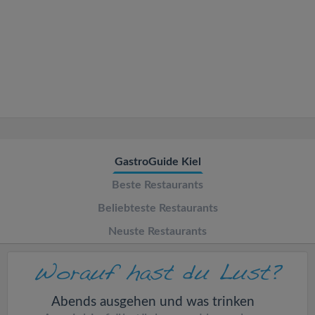
v
i
g
a
t
GastroGuide Kiel
Beste Restaurants
i
Beliebteste Restaurants
o
Neuste Restaurants
n
Abends ausgehen und was trinken