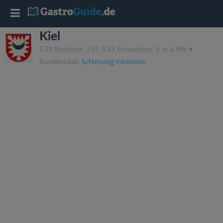
T
Kiel
o
539 Betriebe, 241.533 Einwohner, 5 m ü.NN •
Bundesland:
Schleswig-Holstein
g
g
l
e
n
a