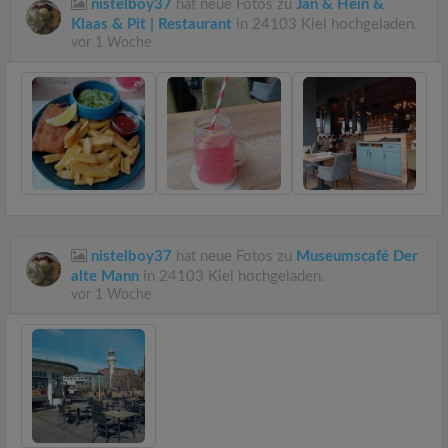
nistelboy37
hat neue Fotos zu
Jan & Hein &
Klaas & Pit | Restaurant
in 24103 Kiel hochgeladen.
vor 1 Woche
nistelboy37
hat neue Fotos zu
Museumscafé Der
alte Mann
in 24103 Kiel hochgeladen.
vor 1 Woche