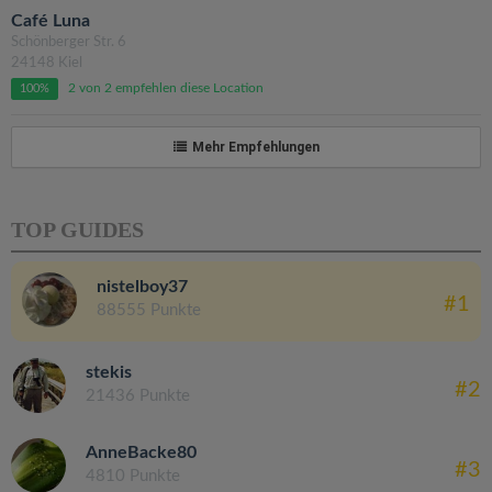
Café Luna
Schönberger Str. 6
24148 Kiel
2 von 2 empfehlen diese Location
100%
Mehr Empfehlungen
TOP GUIDES
nistelboy37
#1
88555 Punkte
stekis
#2
21436 Punkte
AnneBacke80
#3
4810 Punkte