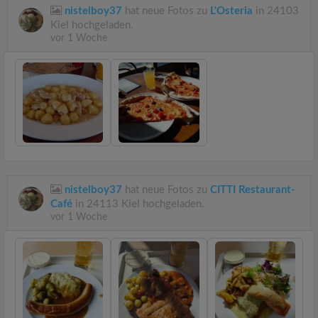
nistelboy37
hat neue Fotos zu
L'Osteria
in 24103
Kiel hochgeladen.
vor 1 Woche
nistelboy37
hat neue Fotos zu
CITTI Restaurant-
Café
in 24113 Kiel hochgeladen.
vor 1 Woche