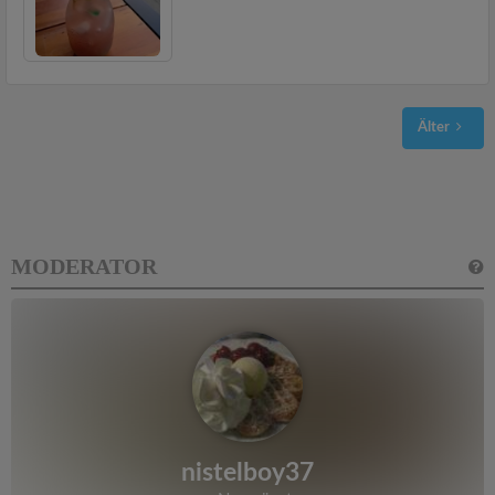
Älter
MODERATOR
nistelboy37