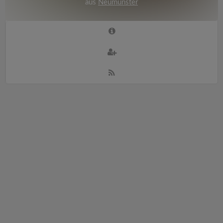
aus
Neumünster