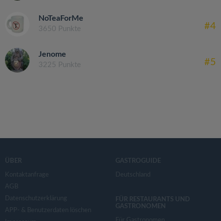
NoTeaForMe
#4
3650 Punkte
Jenome
#5
3225 Punkte
ÜBER
GASTROGUIDE
Kontaktanfrage
Deutschland
AGB
Datenschutzerklärung
FÜR RESTAURANTS UND
GASTRONOMEN
APP- & Benutzerdaten löschen
Für Gastronomen