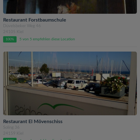
Restaurant Forstbaumschule
Düvelsbeker Weg 46
24105 Kiel
5 von 5 empfehlen diese Location
100%
Restaurant El Mövenschiss
Soling 36
24159 Kiel