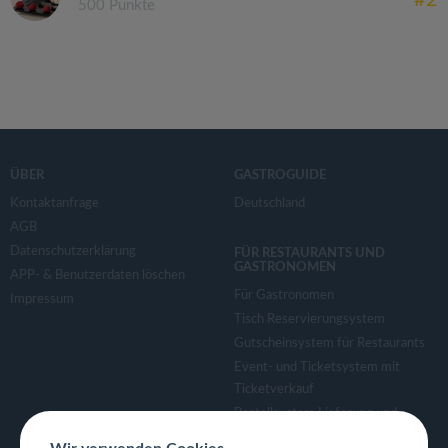
#2
500 Punkte
ÜBER
GASTROGUIDE
Kontaktanfrage
Deutschland
AGB
Datenschutzerklärung
FÜR RESTAURANTS UND
GASTRONOMEN
APP- & Benutzerdaten löschen
Für Gastronomen
Impressum
Tisch Reservierungsystem
Gutscheinsystem für Restaurants
Event- und Ticketsystem mit
Ticketverkauf
Bestellsystem Lieferung und
TakeAway