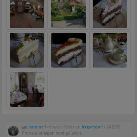
Jenome
hat neue Fotos zu
Irrgarten
in 24253
Probsteierhagen hochgeladen.