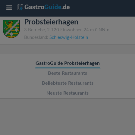
T
Probsteierhagen
o
3 Betriebe, 2.120 Einwohner, 24 m ü.NN •
Bundesland:
Schleswig-Holstein
g
g
GastroGuide Probsteierhagen
l
Beste Restaurants
Beliebteste Restaurants
e
Neuste Restaurants
n
a