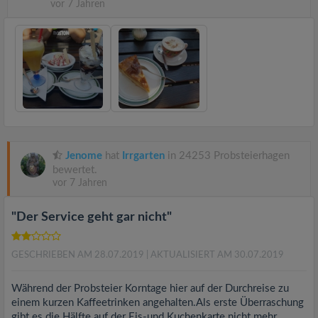
vor 7 Jahren
Jenome
hat
Irrgarten
in 24253 Probsteierhagen
bewertet.
vor 7 Jahren
"Der Service geht gar nicht"
GESCHRIEBEN AM 28.07.2019
| AKTUALISIERT AM 30.07.2019
Während der Probsteier Korntage hier auf der Durchreise zu
einem kurzen Kaffeetrinken angehalten.Als erste Überraschung
gibt es die Hälfte auf der Eis-und Kuchenkarte nicht mehr.