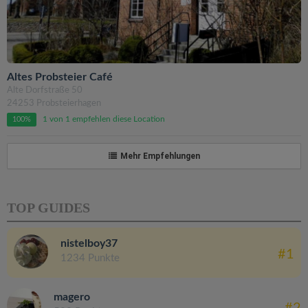
Altes Probsteier Café
Alte Dorfstraße 50
24253 Probsteierhagen
1 von 1 empfehlen diese Location
100%
Mehr Empfehlungen
TOP GUIDES
nistelboy37
#1
1234 Punkte
magero