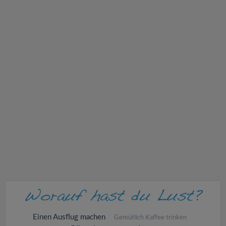
v
i
g
a
t
i
o
n
Einen Ausflug machen
Gemütlich Kaffee trinken