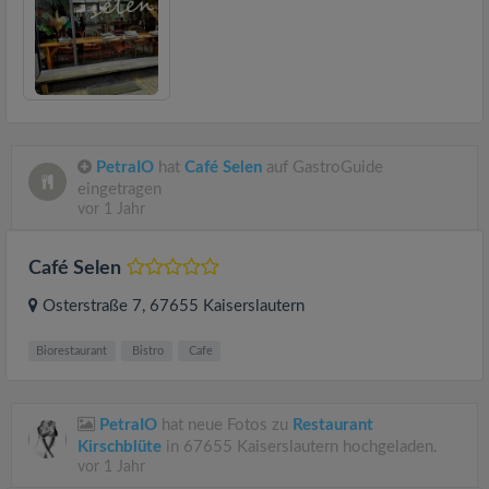
PetraIO
hat
Café Selen
auf GastroGuide
eingetragen
vor 1 Jahr
Café Selen
Osterstraße 7
, 67655
Kaiserslautern
Biorestaurant
Bistro
Cafe
PetraIO
hat neue Fotos zu
Restaurant
Kirschblüte
in 67655 Kaiserslautern hochgeladen.
vor 1 Jahr