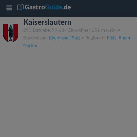
T
Kaiserslautern
o
290 Betriebe, 99.184 Einwohner, 251 m ü.NN •
Bundesland:
Rheinland-Pfalz
• Regionen:
Pfalz
,
Rhein-
g
Neckar
g
l
e
n
a