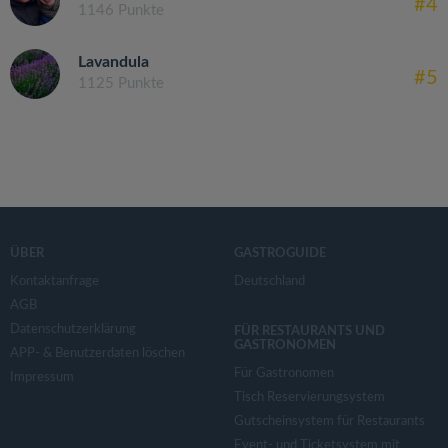
#4
1146 Punkte
Lavandula
#5
1125 Punkte
ÜBER
GASTROGUIDE
Kontaktanfrage
Deutschland
AGB
Datenschutzerklärung
FÜR RESTAURANTS UND
GASTRONOMEN
APP- & Benutzerdaten löschen
Für Gastronomen
Impressum
Tisch Reservierungsystem
Gutscheinsystem für Restaurants
Event- und Ticketsystem mit