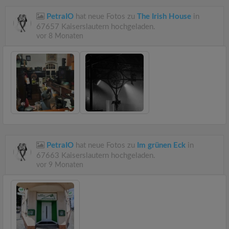
PetraIO
hat neue Fotos zu
The Irish House
in
67657 Kaiserslautern hochgeladen.
vor 8 Monaten
PetraIO
hat neue Fotos zu
Im grünen Eck
in
67663 Kaiserslautern hochgeladen.
vor 9 Monaten