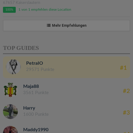
67657 Kaiserslautern
1 von 1 empfehlen diese Location
100%
Mehr Empfehlungen
TOP GUIDES
PetraIO
#1
29571 Punkte
Maja88
#2
3561 Punkte
Harry
#3
1600 Punkte
Maddy1990