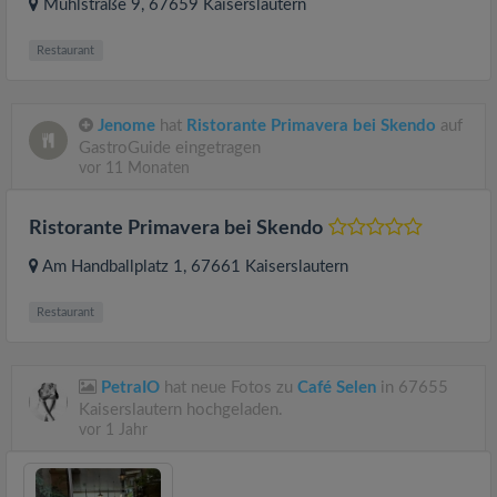
Mühlstraße 9
, 67659
Kaiserslautern
Restaurant
Jenome
hat
Ristorante Primavera bei Skendo
auf
GastroGuide eingetragen
vor 11 Monaten
Ristorante Primavera bei Skendo
Am Handballplatz 1
, 67661
Kaiserslautern
Restaurant
PetraIO
hat neue Fotos zu
Café Selen
in 67655
Kaiserslautern hochgeladen.
vor 1 Jahr