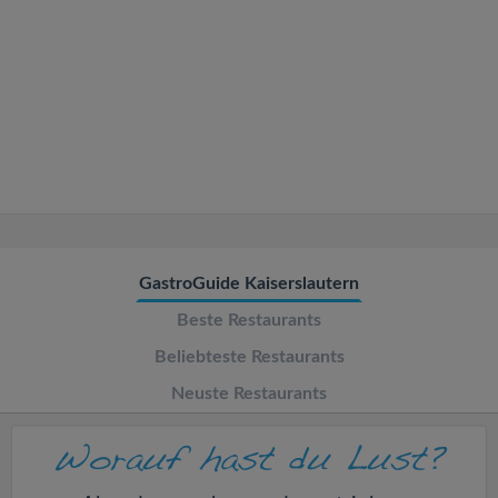
v
i
g
a
t
GastroGuide Kaiserslautern
i
Beste Restaurants
o
Beliebteste Restaurants
Neuste Restaurants
n