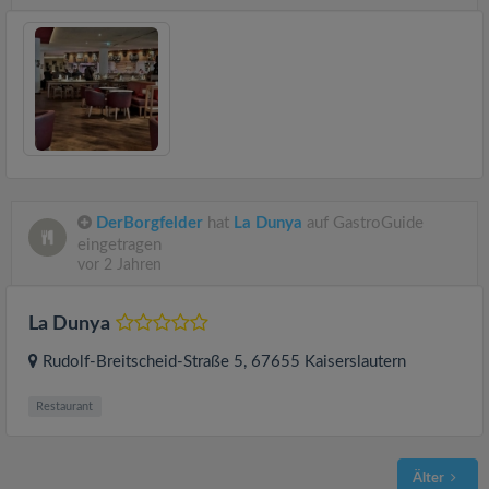
DerBorgfelder
hat
La Dunya
auf GastroGuide
eingetragen
vor 2 Jahren
La Dunya
Rudolf-Breitscheid-Straße 5
, 67655
Kaiserslautern
Restaurant
Älter