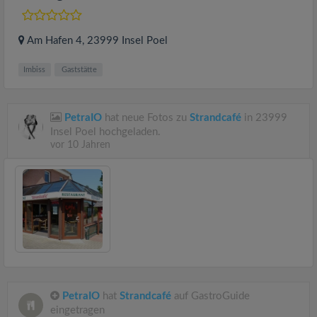
Am Hafen 4
, 23999
Insel Poel
Imbiss
Gaststätte
PetraIO
hat neue Fotos zu
Strandcafé
in 23999
Insel Poel hochgeladen.
vor 10 Jahren
PetraIO
hat
Strandcafé
auf GastroGuide
eingetragen