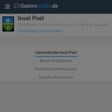
T
Insel Poel
o
24 Betriebe, 2.488 Einwohner, 8 m ü.NN • Bundesland:
Mecklenburg-Vorpommern
g
g
GastroGuide Insel Poel
l
Beste Restaurants
Beliebteste Restaurants
e
Neuste Restaurants
n
a