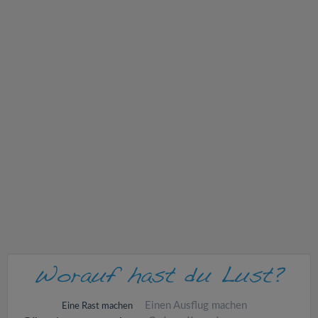
v
i
g
a
t
i
o
n
Einen Ausflug machen
Eine Rast machen