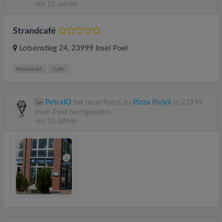
vor 10 Jahren
Strandcafé
Lotsenstieg 24
, 23999
Insel Poel
Restaurant
Cafe
PetraIO
hat neue Fotos zu
Pizza Po(e)l
in 23999
Insel Poel hochgeladen.
vor 10 Jahren