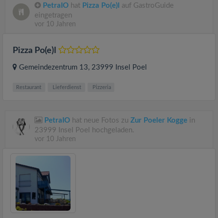
PetraIO
hat
Pizza Po(e)l
auf GastroGuide
eingetragen
vor 10 Jahren
Pizza Po(e)l
Gemeindezentrum 13
, 23999
Insel Poel
Restaurant
Lieferdienst
Pizzeria
PetraIO
hat neue Fotos zu
Zur Poeler Kogge
in
23999 Insel Poel hochgeladen.
vor 10 Jahren