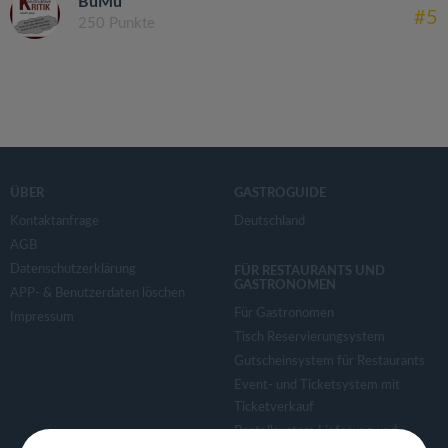
BuMü
#5
250 Punkte
ÜBER
GASTROGUIDE
Kontaktanfrage
Deutschland
AGB
Datenschutzerklärung
FÜR RESTAURANTS UND
GASTRONOMEN
APP- & Benutzerdaten löschen
Für Gastronomen
Impressum
Tisch Reservierungsystem
Gutscheinsystem für Restaurants
Event- und Ticketsystem mit
Ticketverkauf
Bestellsystem Lieferung und