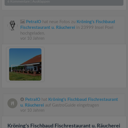
6
Kommentare
|
Ausklappen
PetraIO
hat neue Fotos zu
Kröning's Fischbaud
Fischrestaurant u. Räucherei
in 23999 Insel Poel
hochgeladen.
vor 10 Jahren
PetraIO
hat
Kröning's Fischbaud Fischrestaurant
u. Räucherei
auf GastroGuide eingetragen
vor 10 Jahren
Kröning's Fischbaud Fischrestaurant u. Räucherei