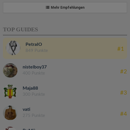
Mehr Empfehlungen
TOP GUIDES
PetraIO
#1
849 Punkte
nistelboy37
#2
400 Punkte
Maja88
#3
300 Punkte
vati
#4
275 Punkte