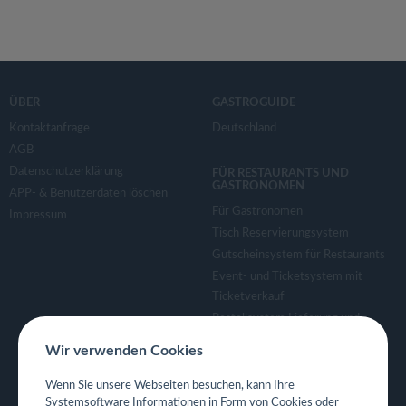
ÜBER
GASTROGUIDE
Kontaktanfrage
Deutschland
AGB
Datenschutzerklärung
FÜR RESTAURANTS UND
GASTRONOMEN
APP- & Benutzerdaten löschen
Für Gastronomen
Impressum
Tisch Reservierungsystem
Gutscheinsystem für Restaurants
Event- und Ticketsystem mit
Ticketverkauf
Bestellsystem Lieferung und
TakeAway
Wir verwenden Cookies
Webseiten für Restaurant
Eigene App für Restaurant
Wenn Sie unsere Webseiten besuchen, kann Ihre
Systemsoftware Informationen in Form von Cookies oder