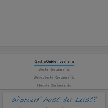
v
i
g
a
t
GastroGuide Ilvesheim
i
Beste Restaurants
o
Beliebteste Restaurants
Neuste Restaurants
n