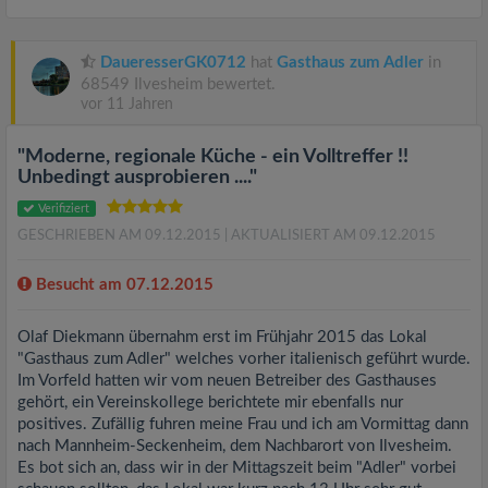
DaueresserGK0712
hat
Gasthaus zum Adler
in
68549 Ilvesheim bewertet.
vor 11 Jahren
"Moderne, regionale Küche - ein Volltreffer !!
Unbedingt ausprobieren ...."
Verifiziert
GESCHRIEBEN AM 09.12.2015
| AKTUALISIERT AM 09.12.2015
Besucht am 07.12.2015
Olaf Diekmann übernahm erst im Frühjahr 2015 das Lokal
"Gasthaus zum Adler" welches vorher italienisch geführt wurde.
Im Vorfeld hatten wir vom neuen Betreiber des Gasthauses
gehört, ein Vereinskollege berichtete mir ebenfalls nur
positives. Zufällig fuhren meine Frau und ich am Vormittag dann
nach Mannheim-Seckenheim, dem Nachbarort von Ilvesheim.
Es bot sich an, dass wir in der Mittagszeit beim "Adler" vorbei