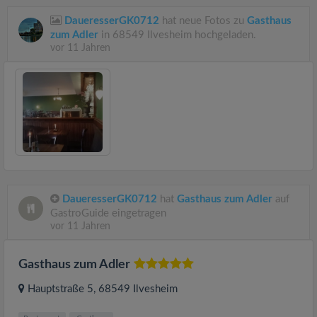
DaueresserGK0712
hat neue Fotos zu
Gasthaus
zum Adler
in 68549 Ilvesheim hochgeladen.
vor 11 Jahren
DaueresserGK0712
hat
Gasthaus zum Adler
auf
GastroGuide eingetragen
vor 11 Jahren
Gasthaus zum Adler
Hauptstraße 5
, 68549
Ilvesheim