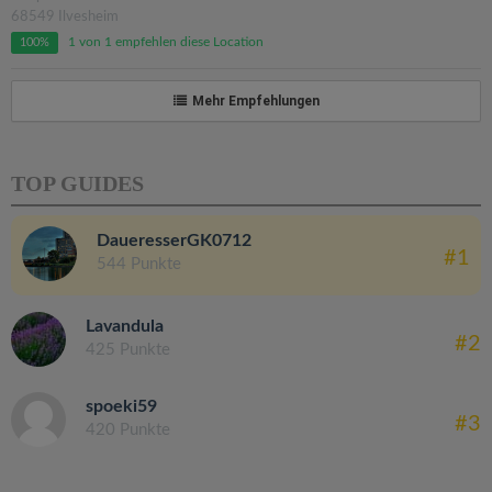
68549 Ilvesheim
1 von 1 empfehlen diese Location
100%
Mehr Empfehlungen
TOP GUIDES
DaueresserGK0712
#1
544 Punkte
Lavandula
#2
425 Punkte
spoeki59
#3
420 Punkte