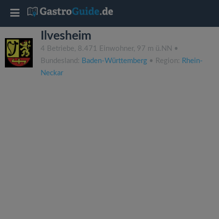
T
Ilvesheim
o
4 Betriebe, 8.471 Einwohner, 97 m ü.NN •
Bundesland:
Baden-Württemberg
• Region:
Rhein-
g
Neckar
g
l
e
n
a