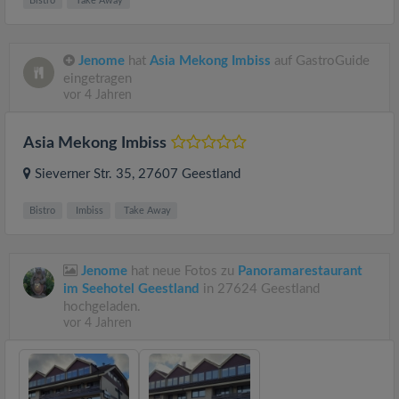
Bistro
Take Away
Jenome
hat
Asia Mekong Imbiss
auf GastroGuide
eingetragen
vor 4 Jahren
Asia Mekong Imbiss
Sieverner Str. 35
, 27607
Geestland
Bistro
Imbiss
Take Away
Jenome
hat neue Fotos zu
Panoramarestaurant
im Seehotel Geestland
in 27624 Geestland
hochgeladen.
vor 4 Jahren