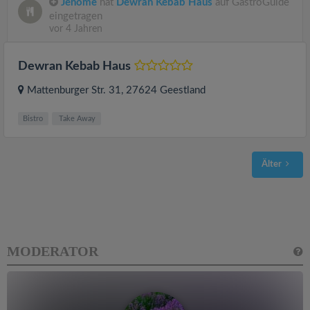
Jenome
hat
Dewran Kebab Haus
auf GastroGuide
eingetragen
vor 4 Jahren
Dewran Kebab Haus
Mattenburger Str. 31
, 27624
Geestland
Bistro
Take Away
Älter
MODERATOR