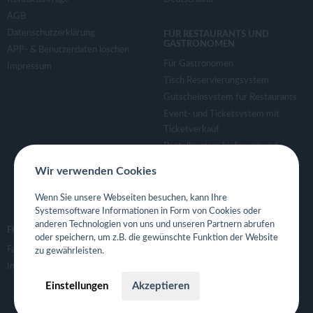
AGB
Datenschutzerklärung
FÜR RESTAURANTS UND
GASTRONOMEN
APP- & Benutzerdaten löschen
Für Gastronomen
Impressum
Tisch Reservierungsystem
Gutscheinsystem für Restaurants
Event- und Ticketsystem mit
Ticketverkauf
Bestellsystem Lieferung und
TakeAway
Wir verwenden Cookies
Webseiten für Restaurant
Eigene App für Restaurant
Wenn Sie unsere Webseiten besuchen, kann Ihre
Systemsoftware Informationen in Form von Cookies oder
anderen Technologien von uns und unseren Partnern abrufen
FOLGE UNS
oder speichern, um z.B. die gewünschte Funktion der Website
Facebook
zu gewährleisten.
Instagram
Einstellungen
Akzeptieren