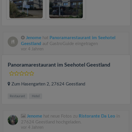
Jenome
hat
Panoramarestaurant im Seehotel
Geestland
auf GastroGuide eingetragen
vor 4 Jahren
Panoramarestaurant im Seehotel Geestland
Zum Hasengarten 2
, 27624
Geestland
Restaurant
Hotel
Jenome
hat neue Fotos zu
Ristorante Da Leo
in
27624 Geestland hochgeladen.
vor 4 Jahren