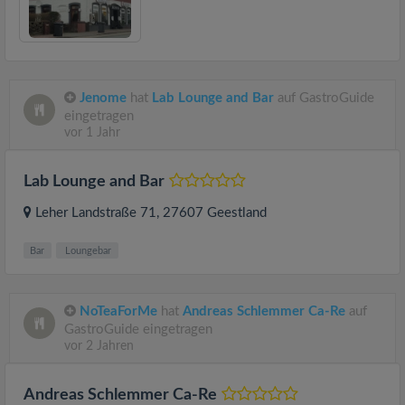
Jenome
hat
Lab Lounge and Bar
auf GastroGuide
eingetragen
vor 1 Jahr
Lab Lounge and Bar
Leher Landstraße 71
, 27607
Geestland
Bar
Loungebar
NoTeaForMe
hat
Andreas Schlemmer Ca-Re
auf
GastroGuide eingetragen
vor 2 Jahren
Andreas Schlemmer Ca-Re