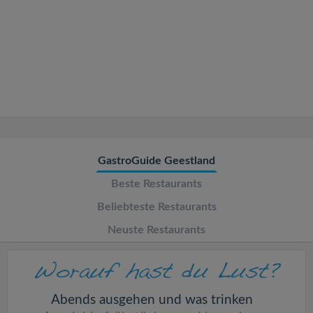
v
i
g
a
t
GastroGuide Geestland
Beste Restaurants
i
Beliebteste Restaurants
o
Neuste Restaurants
n
Abends ausgehen und was trinken