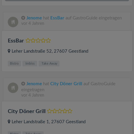
Jenome
hat
EssBar
auf GastroGuide eingetragen
vor 4 Jahren
EssBar
Leher Landstraße 52
, 27607
Geestland
Bistro
Imbiss
Take Away
Jenome
hat
City Döner Grill
auf GastroGuide
eingetragen
vor 4 Jahren
City Döner Grill
Leher Landstraße 1
, 27607
Geestland