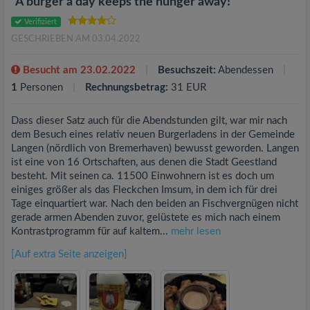
"A burger a day keeps the hunger away!"
Verifiziert
GESCHRIEBEN AM 03.04.2022
Besucht am 23.02.2022
Besuchszeit:
Abendessen
1
Personen
Rechnungsbetrag:
31 EUR
Dass dieser Satz auch für die Abendstunden gilt, war mir nach
dem Besuch eines relativ neuen Burgerladens in der Gemeinde
Langen (nördlich von Bremerhaven) bewusst geworden. Langen
ist eine von 16 Ortschaften, aus denen die Stadt Geestland
besteht. Mit seinen ca. 11500 Einwohnern ist es doch um
einiges größer als das Fleckchen Imsum, in dem ich für drei
Tage einquartiert war. Nach den beiden an Fischvergnügen nicht
gerade armen Abenden zuvor, gelüstete es mich nach einem
Kontrastprogramm für auf kaltem...
mehr lesen
[Auf extra Seite anzeigen]