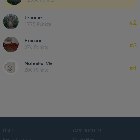
2638 Punkte
Jenome
#2
1775 Punkte
Bomani
#3
876 Punkte
NoTeaForMe
#4
200 Punkte
ÜBER
GASTROGUIDE
Kontaktanfrage
Deutschland