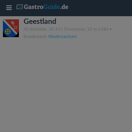
T
Geestland
o
40 Betriebe, 30.411 Einwohner, 10 m ü.NN •
Bundesland:
Niedersachsen
g
g
l
e
n
a