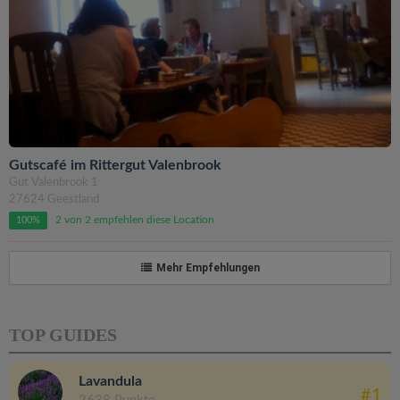
Gutscafé im Rittergut Valenbrook
Gut Valenbrook 1
27624 Geestland
2 von 2 empfehlen diese Location
100%
Mehr Empfehlungen
TOP GUIDES
Lavandula
#1