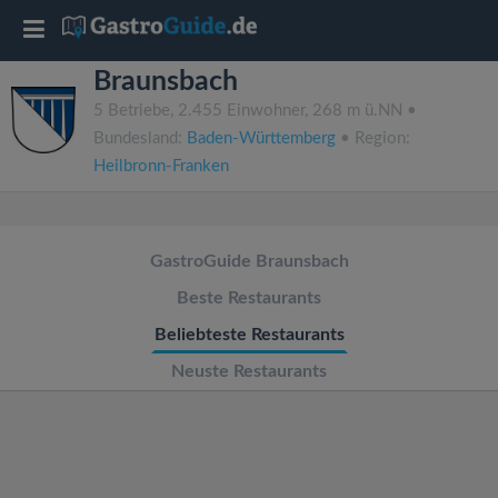
T
Braunsbach
o
5 Betriebe, 2.455 Einwohner, 268 m ü.NN •
Bundesland:
Baden-Württemberg
• Region:
g
Heilbronn-Franken
g
GastroGuide Braunsbach
l
Beste Restaurants
e
Beliebteste Restaurants
Neuste Restaurants
n
a