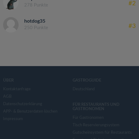
#2
278 Punkte
hotdog35
#3
250 Punkte
ÜBER
GASTROGUIDE
Kontaktanfrage
Deutschland
AGB
Datenschutzerklärung
FÜR RESTAURANTS UND
GASTRONOMEN
APP- & Benutzerdaten löschen
Für Gastronomen
Impressum
Tisch Reservierungsystem
Gutscheinsystem für Restaurants