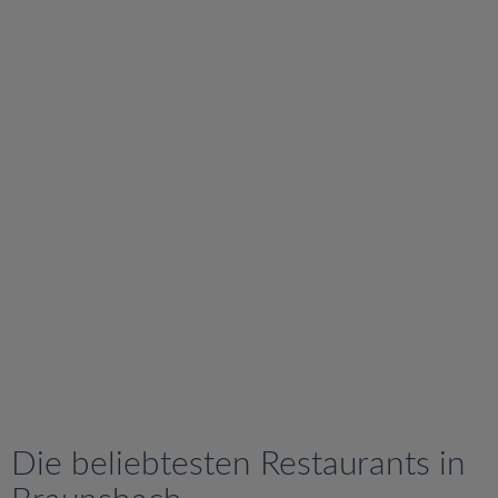
v
i
g
a
t
i
o
n
Die beliebtesten Restaurants in