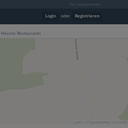
Für Gastronomen
Login
oder
Registrieren
Neuste Restaurants
Leaflet
| ©
OpenStreetMap
©
CartoDB