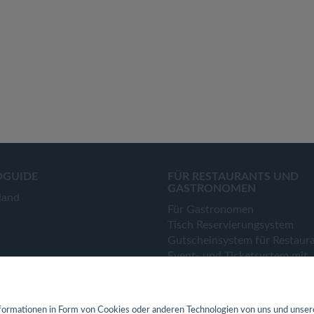
OGUIDE
FÜR RESTAURANTS UND
GASTRONOMEN
land
Für Gastronomen
Tisch Reservierungsystem
Gutscheinsystem für Restaur
Event- und Ticketsystem mit
Ticketverkauf
Bestellsystem Lieferung und
TakeAway
ormationen in Form von Cookies oder anderen Technologien von uns und unser