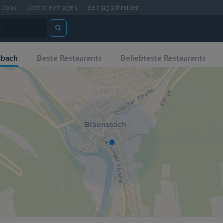
Jobs
Gastro eintragen
Beitrag schreiben
sbach
Beste Restaurants
Beliebteste Restaurants