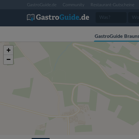
GastroGuide.de
Community
Restaurant-Gutscheine
GastroGuide Braun
+
−