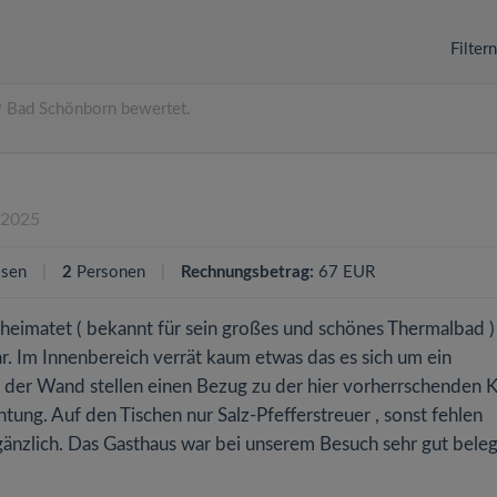
Filter
 Bad Schönborn bewertet.
.2025
ssen
2
Personen
Rechnungsbetrag:
67 EUR
eimatet ( bekannt für sein großes und schönes Thermalbad ) 
bar. Im Innenbereich verrät kaum etwas das es sich um ein
 an der Wand stellen einen Bezug zu der hier vorherrschenden 
tung. Auf den Tischen nur Salz-Pfefferstreuer , sonst fehlen
gänzlich. Das Gasthaus war bei unserem Besuch sehr gut bele