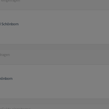
 eingetragen
 Schönborn
tragen
hönborn