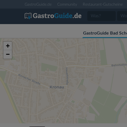
GastroGuide.de
Community
Restaurant-Gutscheine
GastroGuide Bad Sch
+
−