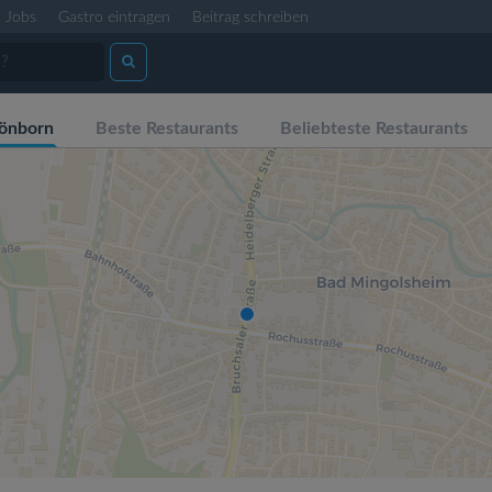
Jobs
Gastro eintragen
Beitrag schreiben
önborn
Beste Restaurants
Beliebteste Restaurants