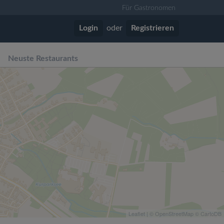
Für Gastronomen
Login
oder
Registrieren
Neuste Restaurants
Leaflet
| ©
OpenStreetMap
©
CartoDB