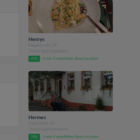
Henrys
Hauptstraße 39
76669 Bad Schönborn
2 von 3 empfehlen diese Location
67%
Hermes
Friedrichstr. 50
76669 Bad Schönborn
1 von 4 empfehlen diese Location
25%