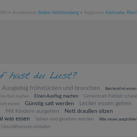
ü.NN • Bundesland:
Baden-Württemberg
• Regionen:
Karlsruhe
,
Rhei
Ausgiebig frühstücken und brunchen
Barrierefrei essen
Einen Ausflug machen
Gemeinsam Fußball schau
Eine Rast machen
Lecker essen gehen
Günstig satt werden
isch essen
n
Mit Kindern ausgehen
Nett draußen sitzen
al was essen
Sehen und gesehen werden
Was neues ausprobie
Geschäftsessen einladen