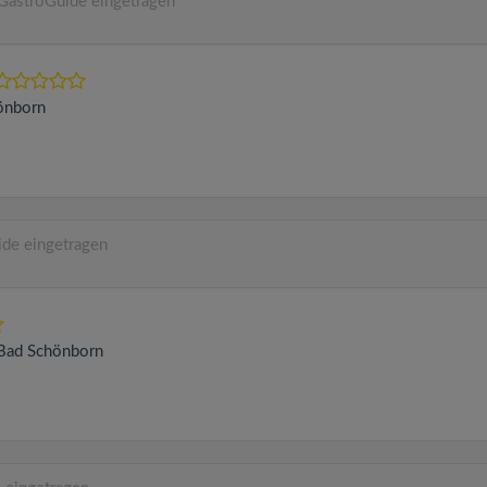
GastroGuide eingetragen
önborn
de eingetragen
Bad Schönborn