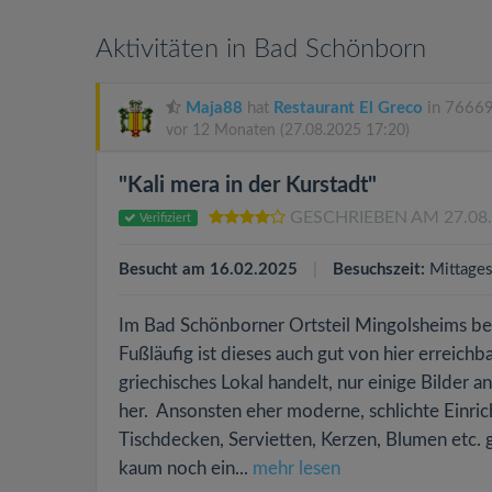
Aktivitäten in Bad Schönborn
Maja88
hat
Restaurant El Greco
in 76669
vor 12 Monaten
(27.08.2025 17:20)
"Kali mera in der Kurstadt"
GESCHRIEBEN AM 27.08
Verifiziert
Besucht am 16.02.2025
Besuchszeit:
Mittage
Im Bad Schönborner Ortsteil Mingolsheims beh
Fußläufig ist dieses auch gut von hier erreich
griechisches Lokal handelt, nur einige Bilder
her. Ansonsten eher moderne, schlichte Einrich
Tischdecken, Servietten, Kerzen, Blumen etc. 
kaum noch ein...
mehr lesen