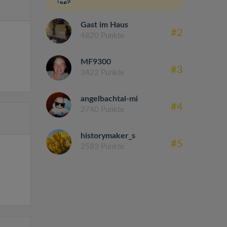
Gast im Haus
#2
4820 Punkte
MF9300
#3
3422 Punkte
angelbachtal-mi
#4
2740 Punkte
historymaker_s
#5
2583 Punkte