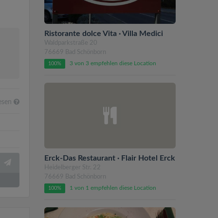
Ristorante dolce Vita · Villa Medici
Waldparkstraße 20
76669 Bad Schönborn
3 von 3 empfehlen diese Location
100%
esen
Erck-Das Restaurant · Flair Hotel Erck
Heidelberger Str. 22
76669 Bad Schönborn
1 von 1 empfehlen diese Location
100%