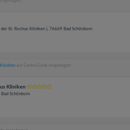
eingetragen
 der St. Rochus Kliniken )
, 76669
Bad Schönborn
Kliniken
auf GastroGuide eingetragen
us Kliniken
9
Bad Schönborn