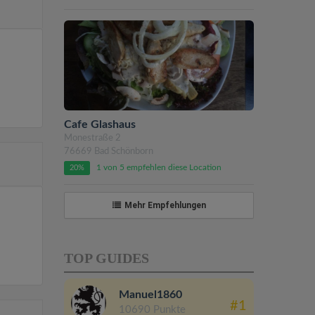
Cafe Glashaus
Monestraße 2
76669 Bad Schönborn
1 von 5 empfehlen diese Location
20%
Mehr Empfehlungen
TOP GUIDES
Manuel1860
#1
10690 Punkte