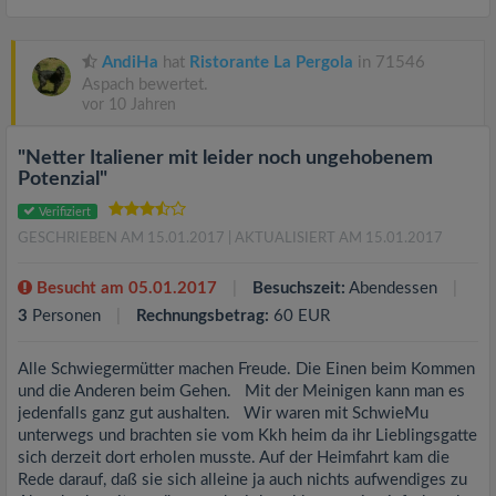
AndiHa
hat
Ristorante La Pergola
in 71546
Aspach bewertet.
vor 10 Jahren
"Netter Italiener mit leider noch ungehobenem
Potenzial"
Verifiziert
GESCHRIEBEN AM 15.01.2017
| AKTUALISIERT AM 15.01.2017
Besucht am 05.01.2017
Besuchszeit:
Abendessen
3
Personen
Rechnungsbetrag:
60 EUR
Alle Schwiegermütter machen Freude. Die Einen beim Kommen
und die Anderen beim Gehen. Mit der Meinigen kann man es
jedenfalls ganz gut aushalten. Wir waren mit SchwieMu
unterwegs und brachten sie vom Kkh heim da ihr Lieblingsgatte
sich derzeit dort erholen musste. Auf der Heimfahrt kam die
Rede darauf, daß sie sich alleine ja auch nichts aufwendiges zu