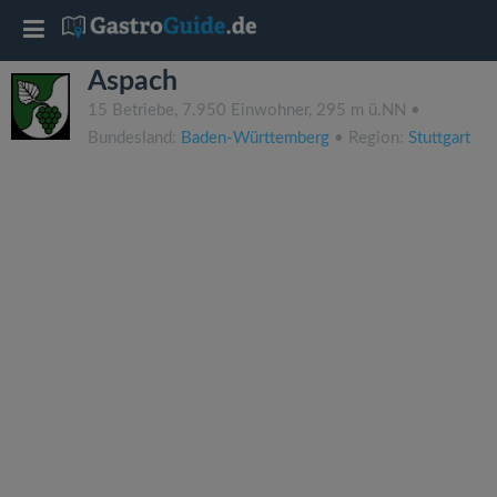
T
Aspach
o
15 Betriebe, 7.950 Einwohner, 295 m ü.NN •
Bundesland:
Baden-Württemberg
• Region:
Stuttgart
g
g
l
e
n
a