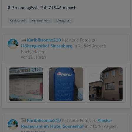
Brunnengässle 34
, 71546
Aspach
Restaurant
Vereinsheim
Biergarten
Karibiksonne210
hat neue Fotos zu
Höhengasthof Sinzenburg
in 71546 Aspach
hochgeladen.
vor 11 Jahren
Karibiksonne210
hat neue Fotos zu
Alaska-
Restaurant im Hotel Sonnenhof
in 71546 Aspach