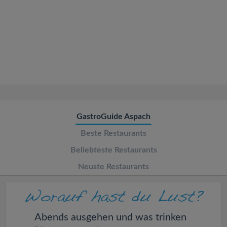
v
i
g
a
t
GastroGuide Aspach
Beste Restaurants
i
Beliebteste Restaurants
o
Neuste Restaurants
n
Abends ausgehen und was trinken