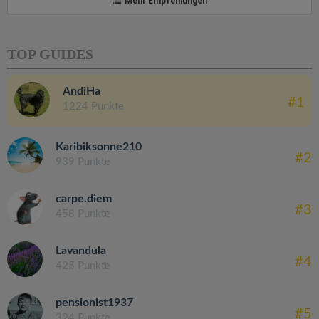
Mehr Empfehlungen
TOP GUIDES
AndiHa
#1
1224 Punkte
Karibiksonne210
#2
939 Punkte
carpe.diem
#3
458 Punkte
Lavandula
#4
425 Punkte
pensionist1937
#5
324 Punkte