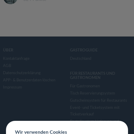
ÜBER
GASTROGUIDE
Kontaktanfrage
Deutschland
AGB
Datenschutzerklärung
FÜR RESTAURANTS UND
GASTRONOMEN
APP- & Benutzerdaten löschen
Für Gastronomen
Impressum
Tisch Reservierungsystem
Gutscheinsystem für Restaurants
Event- und Ticketsystem mit
Ticketverkauf
Bestellsystem Lieferung und
TakeAway
Wir verwenden Cookies