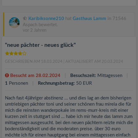
Karibiksonne210
hat
Gasthaus Lamm
in 71546
Aspach bewertet.
vor 2 Jahren
"neue pächter - neues glück"
GESCHRIEBEN AM 18.03.2024
| AKTUALISIERT AM 20.03.2024
Besucht am 28.02.2024
Besuchszeit:
Mittagessen
1
Personen
Rechnungsbetrag:
50 EUR
Nach fast 4jähriger abstinenz ... und dies lag an dem bisherigen
umtriebigen pächter toni und seiner schönen frau mirela die für
mich die reinsten wanderpokale im rems-murr-kreis mit einer
kurzen zeit in stuttgart sind ... habe ich mir heute das lamm zum
mittagessen ausgesucht. bei den neuen pächtern reizte mich die
bodenständigkeit und die moderaten preise. über 30 euro
möchte ich für einen hauptgang bei einem mittagessen einfach