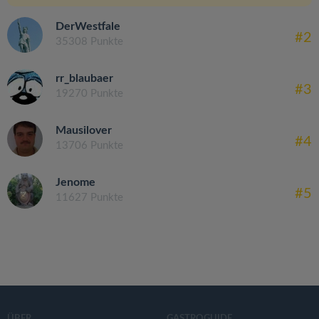
DerWestfale
#2
35308 Punkte
rr_blaubaer
#3
19270 Punkte
Mausilover
#4
13706 Punkte
Jenome
#5
11627 Punkte
ÜBER
GASTROGUIDE