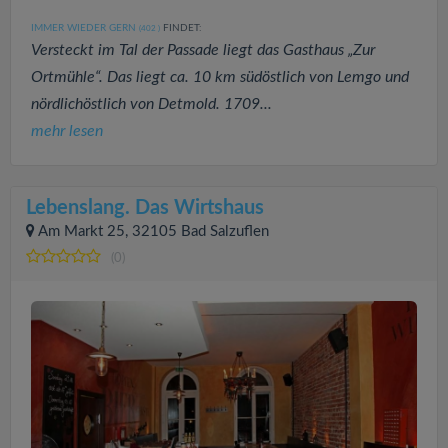
IMMER WIEDER GERN
FINDET:
(402
)
Versteckt im Tal der Passade liegt das Gasthaus „Zur
Ortmühle“. Das liegt ca. 10 km südöstlich von Lemgo und
nördlichöstlich von Detmold. 1709...
mehr lesen
Lebenslang. Das Wirtshaus
Am Markt 25, 32105 Bad Salzuflen
(0)