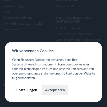
Kontaktanfrage
Deutschland
AGB
Datenschutzerklärung
FÜR RESTAURANTS UND
GASTRONOMEN
APP- & Benutzerdaten löschen
Für Gastronomen
Impressum
Tisch Reservierungsystem
Gutscheinsystem für Restaurants
Event- und Ticketsystem mit
Wir verwenden Cookies
Ticketverkauf
Bestellsystem Lieferung und
Wenn Sie unsere Webseiten besuchen, kann Ihre
TakeAway
Systemsoftware Informationen in Form von Cookies oder
Webseiten für Restaurant
anderen Technologien von uns und unseren Partnern abrufen
Eigene App für Restaurant
oder speichern, um z.B. die gewünschte Funktion der Website
zu gewährleisten.
FOLGE UNS
Einstellungen
Akzeptieren
Facebook
Instagram