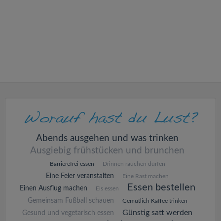
v
i
g
a
t
i
Abends ausgehen und was trinken
Ausgiebig frühstücken und brunchen
o
Barrierefrei essen
Drinnen rauchen dürfen
Eine Feier veranstalten
Eine Rast machen
n
Essen bestellen
Einen Ausflug machen
Eis essen
Gemeinsam Fußball schauen
Gemütlich Kaffee trinken
Günstig satt werden
Gesund und vegetarisch essen