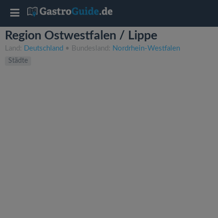
T
Region Ostwestfalen / Lippe
o
Land:
Deutschland
• Bundesland:
Nordrhein-Westfalen
Städte
g
g
l
e
n
a