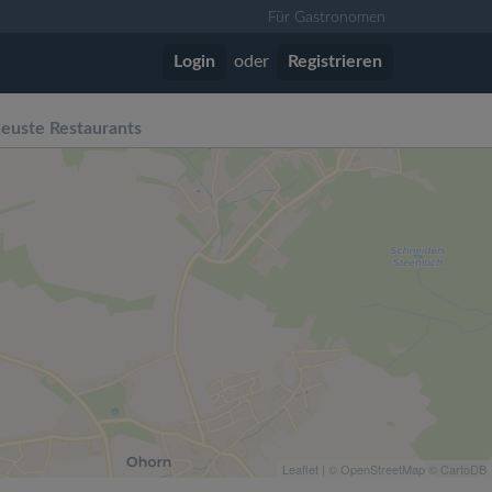
Für Gastronomen
Login
oder
Registrieren
euste Restaurants
Leaflet
| ©
OpenStreetMap
©
CartoDB