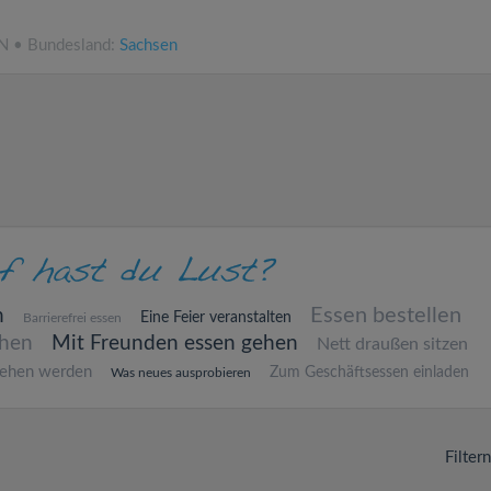
NN • Bundesland:
Sachsen
Essen bestellen
n
Eine Feier veranstalten
Barrierefrei essen
ehen
Mit Freunden essen gehen
Nett draußen sitzen
sehen werden
Zum Geschäftsessen einladen
Was neues ausprobieren
Filter