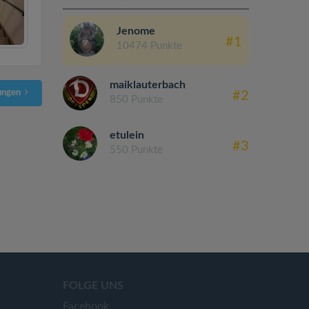
Jenome
#1
10474 Punkte
maiklauterbach
ungen
#2
850 Punkte
etulein
#3
550 Punkte
FOLGE UNS
Facebook