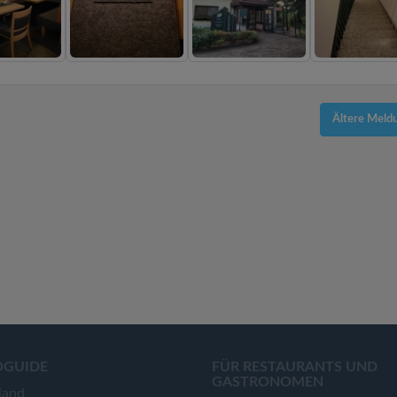
Ältere Meld
OGUIDE
FÜR RESTAURANTS UND
GASTRONOMEN
land