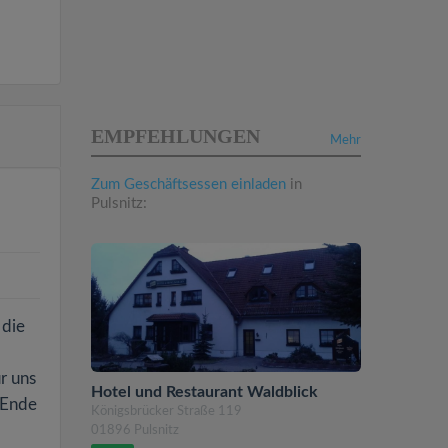
EMPFEHLUNGEN
Mehr
Zum Geschäftsessen einladen
in
Pulsnitz:
 die
r uns
Hotel und Restaurant Waldblick
m Ende
Königsbrücker Straße 119
01896 Pulsnitz