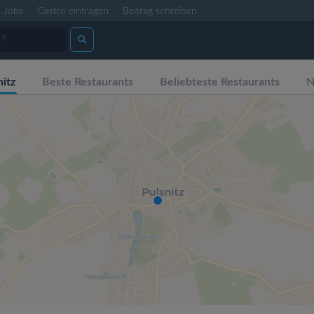
Jobs
Gastro eintragen
Beitrag schreiben
itz
Beste Restaurants
Beliebteste Restaurants
N