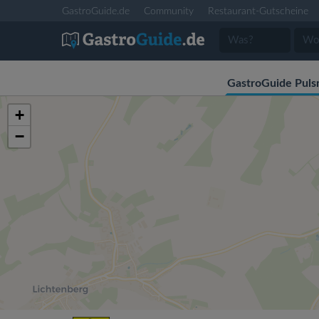
GastroGuide.de
Community
Restaurant-Gutscheine
GastroGuide Pulsn
+
−