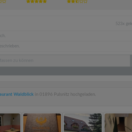
523x gel
ich.
eschrieben.
aurant Waldblick
in 01896 Pulsnitz hochgeladen.