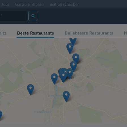
Jobs
Gastro eintragen
Beitrag schreiben
itz
Beste Restaurants
Beliebteste Restaurants
N