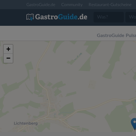
GastroGuide.de
Community
Restaurant-Gutscheine
GastroGuide Pulsn
+
−