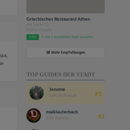
Griechisches Restaurant Athen
Am Markt 12
01896 Pulsnitz
1 von 1 empfehlen diese Location
100%
Mehr Empfehlungen
rück,
in
TOP GUIDES DER STADT
Jenome
#1
10474 Punkte
maiklauterbach
#2
850 Punkte