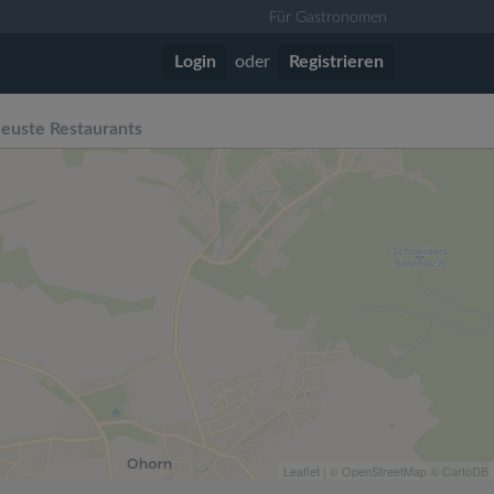
Für Gastronomen
Login
oder
Registrieren
euste Restaurants
Leaflet
| ©
OpenStreetMap
©
CartoDB