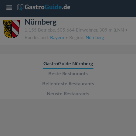
T
Nürnberg
o
1.155 Betriebe, 505.664 Einwohner, 309 m ü.NN •
Bundesland:
Bayern
• Region:
Nürnberg
g
g
GastroGuide Nürnberg
l
Beste Restaurants
Beliebteste Restaurants
e
Neuste Restaurants
n
a