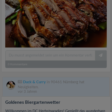
0
Kommentare
Duck & Curry
in 90461 Nürnberg hat
Neuigkeiten.
vor 3 Jahren
Goldenes Biergartenwetter
Willkommen im DC Herbstparadies! Genießt das wunderbare