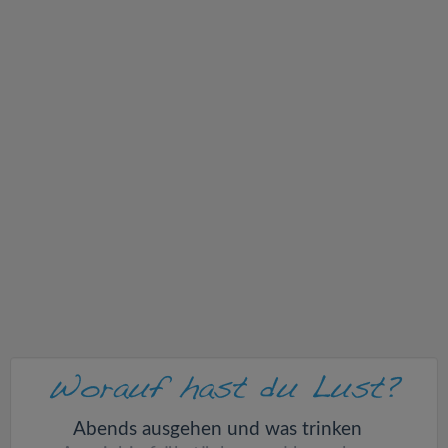
v
i
g
a
t
i
o
n
Abends ausgehen und was trinken