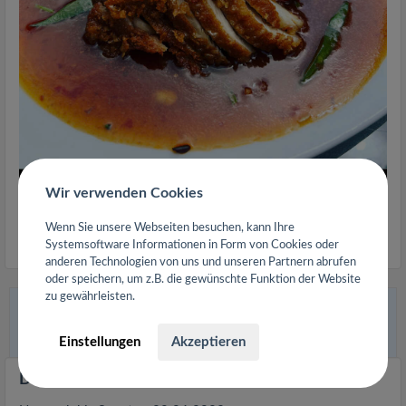
Wir verwenden Cookies
Wenn Sie unsere Webseiten besuchen, kann Ihre
0
Kommentare
Systemsoftware Informationen in Form von Cookies oder
anderen Technologien von uns und unseren Partnern abrufen
oder speichern, um z.B. die gewünschte Funktion der Website
zu gewährleisten.
Duck & Curry
in 90461 Nürnberg hat
Neuigkeiten.
vor 3 Jahren
Einstellungen
Akzeptieren
Duck & Mango Curry