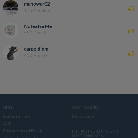
manowar02
#3
1750 Punkte
NoTeaForMe
#4
550 Punkte
carpe.diem
#5
450 Punkte
ÜBER
GASTROGUIDE
Kontaktanfrage
Deutschland
AGB
Datenschutzerklärung
FÜR RESTAURANTS UND
GASTRONOMEN