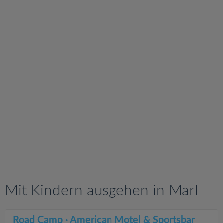
v
i
g
a
t
i
o
n
Mit Kindern ausgehen in Marl
Road Camp · American Motel & Sportsbar