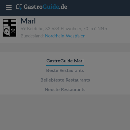
T
Marl
o
69 Betriebe, 83.634 Einwohner, 70 m ü.NN •
Bundesland:
Nordrhein-Westfalen
g
g
GastroGuide Marl
l
Beste Restaurants
Beliebteste Restaurants
e
Neuste Restaurants
n
a