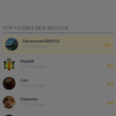
TOP GUIDES DER REGION
DaueresserGK0712
#1
83349 Punkte
Maja88
#2
43975 Punkte
Casi
#3
20219 Punkte
Oparazzo
#4
17217 Punkte