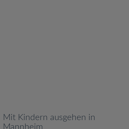
v
i
g
a
t
i
o
n
Mit Kindern ausgehen in
Mannheim