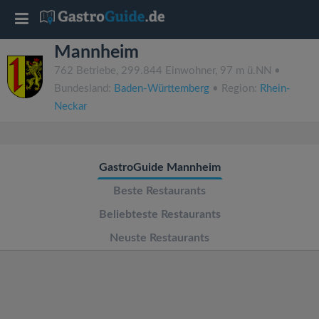
T
Mannheim
o
762 Betriebe, 299.844 Einwohner, 97 m ü.NN •
Bundesland:
Baden-Württemberg
• Region:
Rhein-
g
Neckar
g
GastroGuide Mannheim
l
Beste Restaurants
e
Beliebteste Restaurants
Neuste Restaurants
n
a