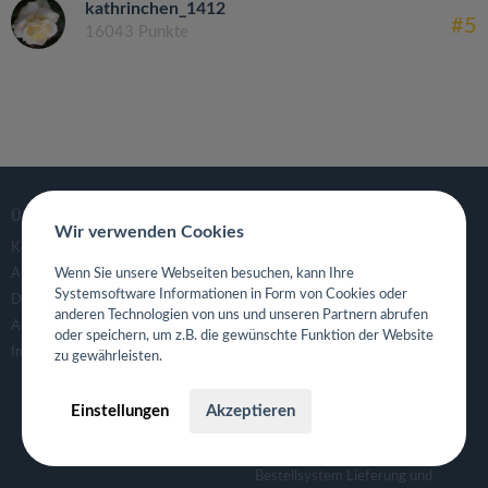
kathrinchen_1412
#5
16043 Punkte
ÜBER
GASTROGUIDE
Wir verwenden Cookies
Kontaktanfrage
Deutschland
Wenn Sie unsere Webseiten besuchen, kann Ihre
AGB
Systemsoftware Informationen in Form von Cookies oder
Datenschutzerklärung
FÜR RESTAURANTS UND
anderen Technologien von uns und unseren Partnern abrufen
GASTRONOMEN
APP- & Benutzerdaten löschen
oder speichern, um z.B. die gewünschte Funktion der Website
Für Gastronomen
Impressum
zu gewährleisten.
Tisch Reservierungsystem
Gutscheinsystem für Restaurants
Einstellungen
Akzeptieren
Event- und Ticketsystem mit
Ticketverkauf
Bestellsystem Lieferung und