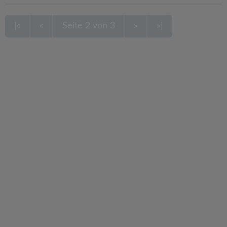
|«
«
Seite 2 von 3
»
»|