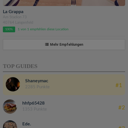
La Grappa
Am Stadion 73
40764 Langenfeld
1 von 1 empfehlen diese Location
100%
Mehr Empfehlungen
TOP GUIDES
Shaneymac
#1
2285 Punkte
hhfp65428
#2
1353 Punkte
Ede.