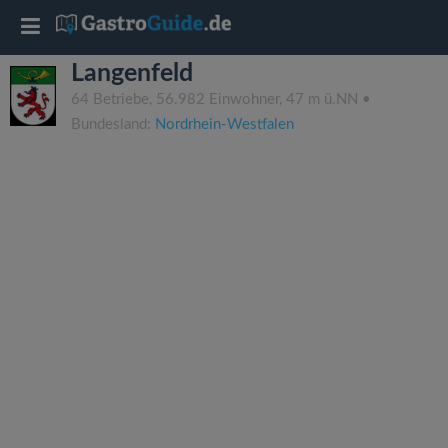
T
Langenfeld
o
64 Betriebe, 56.982 Einwohner, 47 m ü.NN •
Bundesland:
Nordrhein-Westfalen
g
g
l
e
n
a