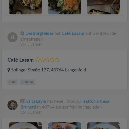
DerBorgfelder
hat
Café Lasam
auf GastroGuide
eingetragen
vor 3 Jahren
Café Lasam
Solinger Straße 177
, 40764
Langenfeld
Cafe
Cafebar
EricsLayla
hat neue Fotos zu
Trattoria Casa
Brunetti
in 40764 Langenfeld hochgeladen.
vor 3 Jahren