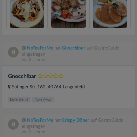
NoTeaForMe
hat
Gnocchibar
auf GastroGuide
eingetragen
vor 3 Jahren
Gnocchibar
Solinger Str. 162
, 40764
Langenfeld
Lieferdienst
Take Away
NoTeaForMe
hat
Crispy Döner
auf GastroGuide
eingetragen
vor 3 Jahren