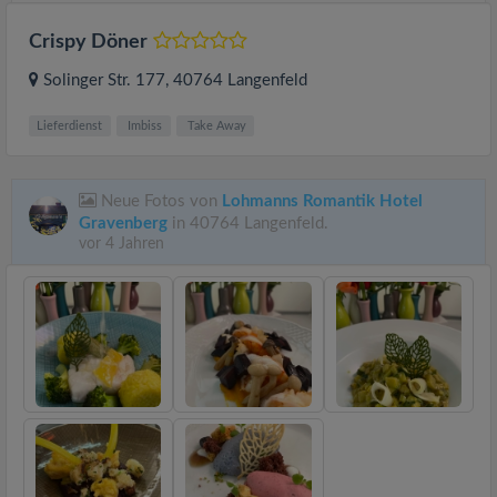
Crispy Döner
Solinger Str. 177
, 40764
Langenfeld
Lieferdienst
Imbiss
Take Away
Neue Fotos von
Lohmanns Romantik Hotel
Gravenberg
in 40764 Langenfeld.
vor 4 Jahren