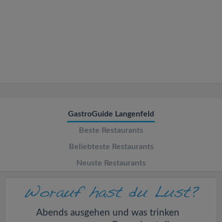
v
i
g
a
t
GastroGuide Langenfeld
Beste Restaurants
i
Beliebteste Restaurants
o
Neuste Restaurants
n
Abends ausgehen und was trinken