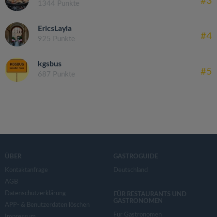
#3
1344 Punkte
EricsLayla
#4
925 Punkte
kgsbus
#5
687 Punkte
ÜBER
GASTROGUIDE
Kontaktanfrage
Deutschland
AGB
Datenschutzerklärung
FÜR RESTAURANTS UND
GASTRONOMEN
APP- & Benutzerdaten löschen
Für Gastronomen
Impressum