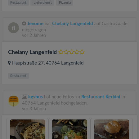
Restaurant
Lieferdienst
Pizzeria
Jenome
hat
Chelany Langenfeld
auf GastroGuide
eingetragen
vor 2 Jahren
Chelany Langenfeld
Hauptstraße 27
, 40764
Langenfeld
Restaurant
kgsbus
hat neue Fotos zu
Restaurant Kerkini
in
40764 Langenfeld hochgeladen.
vor 3 Jahren