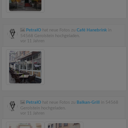
PetraIO
hat neue Fotos zu
Café Hanebrink
in
54568 Gerolstein hochgeladen.
vor 11 Jahren
PetraIO
hat neue Fotos zu
Balkan-Grill
in 54568
Gerolstein hochgeladen.
vor 11 Jahren