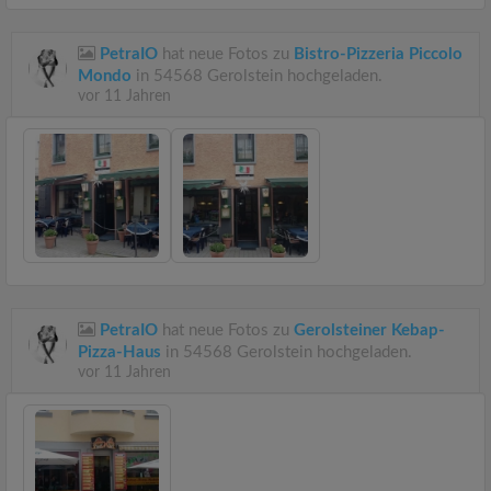
PetraIO
hat neue Fotos zu
Bistro-Pizzeria Piccolo
Mondo
in 54568 Gerolstein hochgeladen.
vor 11 Jahren
PetraIO
hat neue Fotos zu
Gerolsteiner Kebap-
Pizza-Haus
in 54568 Gerolstein hochgeladen.
vor 11 Jahren