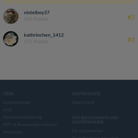
nistelboy37
#2
600 Punkte
kathrinchen_1412
#3
375 Punkte
ÜBER
GASTROGUIDE
Kontaktanfrage
Deutschland
AGB
Datenschutzerklärung
FÜR RESTAURANTS UND
GASTRONOMEN
APP- & Benutzerdaten löschen
Für Gastronomen
Impressum