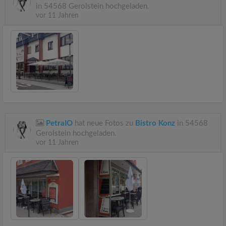
in 54568 Gerolstein hochgeladen.
vor 11 Jahren
PetraIO
hat neue Fotos zu
Bistro Konz
in 54568
Gerolstein hochgeladen.
vor 11 Jahren