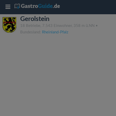
T
Gerolstein
o
18 Betriebe, 7.543 Einwohner, 358 m ü.NN •
Bundesland:
Rheinland-Pfalz
g
g
l
e
n
a