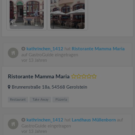
kathrinchen_1412
hat
Ristorante Mamma Maria
auf GastroGuide eingetragen
vor 13 Jahren
Ristorante Mamma Maria
Brunnenstraße 18a
, 54568
Gerolstein
Restaurant
Take Away
Pizzeria
kathrinchen_1412
hat
Landhaus Müllenborn
auf
GastroGuide eingetragen
vor 13 Jahren