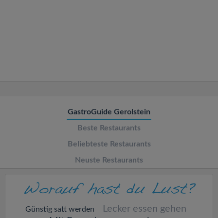
v
i
g
a
t
GastroGuide Gerolstein
Beste Restaurants
i
Beliebteste Restaurants
o
Neuste Restaurants
n
Lecker essen gehen
Günstig satt werden