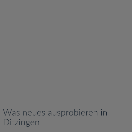
v
i
g
a
t
i
o
n
Was neues ausprobieren in
Ditzingen