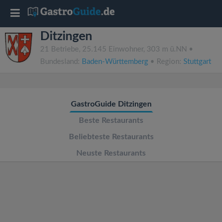
T
Ditzingen
o
21 Betriebe, 25.145 Einwohner, 303 m ü.NN •
Bundesland:
Baden-Württemberg
• Region:
Stuttgart
g
g
GastroGuide Ditzingen
l
Beste Restaurants
Beliebteste Restaurants
e
Neuste Restaurants
n
a