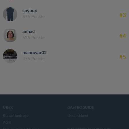
spybox
#3
675 Punkte
anhasi
#4
625 Punkte
manowar02
#5
475 Punkte
ÜBER
GASTROGUIDE
Kontaktanfrage
Deutschland
AGB