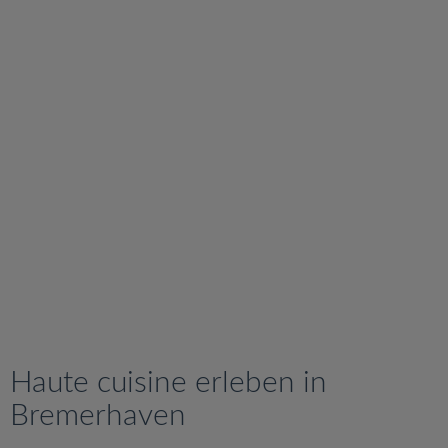
v
i
g
a
t
i
o
n
Haute cuisine erleben in
Bremerhaven