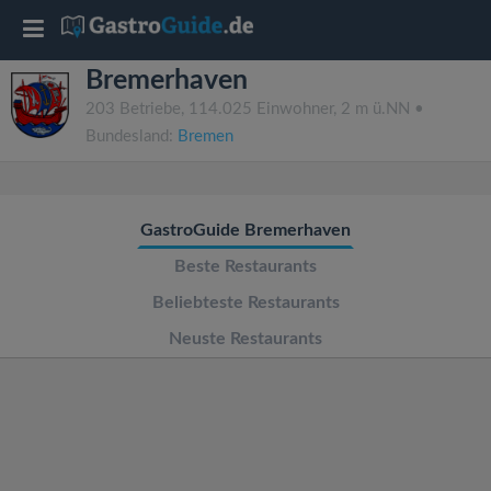
T
Bremerhaven
o
203 Betriebe, 114.025 Einwohner, 2 m ü.NN •
Bundesland:
Bremen
g
g
GastroGuide Bremerhaven
l
Beste Restaurants
Beliebteste Restaurants
e
Neuste Restaurants
n
a