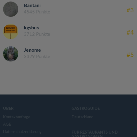
Bantani
#3
4545 Punkte
kgsbus
#4
3712 Punkte
Jenome
#5
3329 Punkte
ÜBER
GASTROGUIDE
Kontaktanfrage
Deutschland
AGB
Datenschutzerklärung
FÜR RESTAURANTS UND
GASTRONOMEN