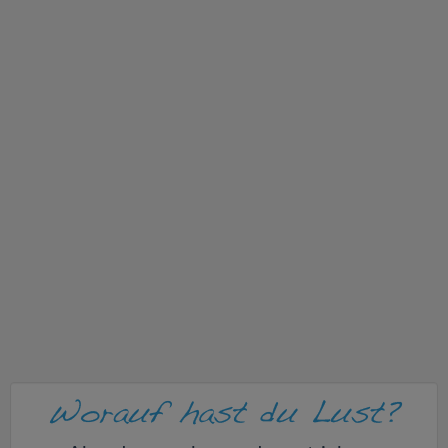
v
i
g
a
t
i
o
n