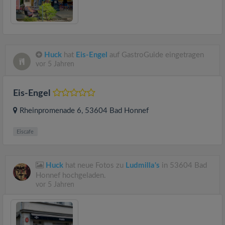
Huck
hat
Eis-Engel
auf GastroGuide eingetragen
vor 5 Jahren
Eis-Engel
Rheinpromenade 6
, 53604
Bad Honnef
Eiscafe
Huck
hat neue Fotos zu
Ludmilla's
in 53604 Bad
Honnef hochgeladen.
vor 5 Jahren