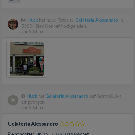
Huck
hat neue Fotos zu
Gelateria Alessandro
in
53604 Bad Honnef hochgeladen.
vor 5 Jahren
Huck
hat
Gelateria Alessandro
auf GastroGuide
eingetragen
vor 5 Jahren
Gelateria Alessandro
Rhöndorfer Str. 46
, 53604
Bad Honnef