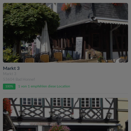
Markt 3
Markt 3
53604 Bad Honnef
1 von 1 empfehlen diese Location
100%