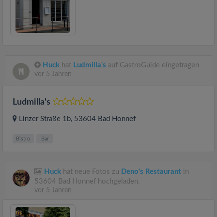
Huck
hat
Ludmilla's
auf GastroGuide eingetragen
vor 5 Jahren
Ludmilla's
Linzer Straße 1b
, 53604
Bad Honnef
Bistro
Bar
Huck
hat neue Fotos zu
Deno's Restaurant
in
53604 Bad Honnef hochgeladen.
vor 5 Jahren