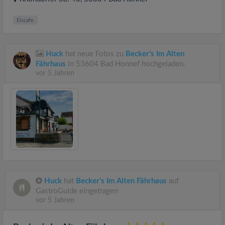
Eiscafe
Huck
hat neue Fotos zu
Becker‘s Im Alten
Fährhaus
in 53604 Bad Honnef hochgeladen.
vor 5 Jahren
Huck
hat
Becker‘s Im Alten Fährhaus
auf
GastroGuide eingetragen
vor 5 Jahren