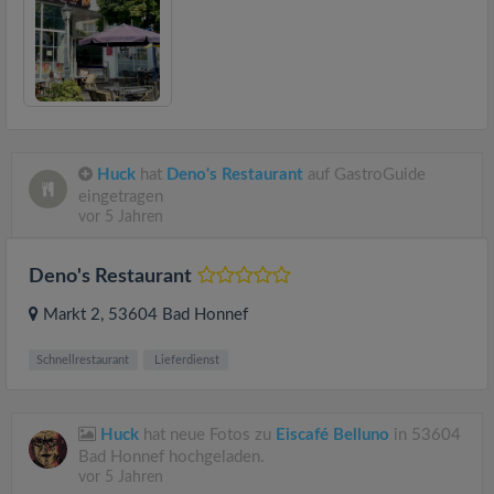
Huck
hat
Deno's Restaurant
auf GastroGuide
eingetragen
vor 5 Jahren
Deno's Restaurant
Markt 2
, 53604
Bad Honnef
Schnellrestaurant
Lieferdienst
Huck
hat neue Fotos zu
Eiscafé Belluno
in 53604
Bad Honnef hochgeladen.
vor 5 Jahren