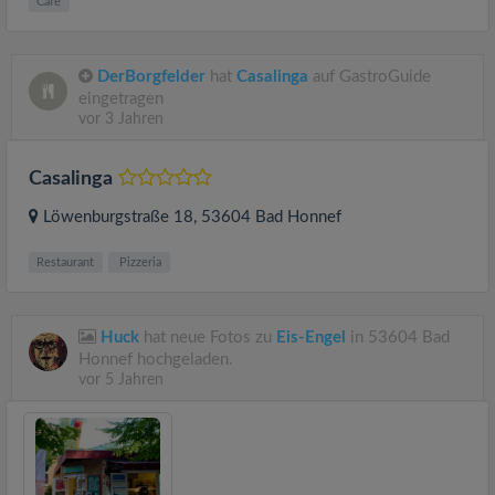
Cafe
DerBorgfelder
hat
Casalinga
auf GastroGuide
eingetragen
vor 3 Jahren
Casalinga
Löwenburgstraße 18
, 53604
Bad Honnef
Restaurant
Pizzeria
Huck
hat neue Fotos zu
Eis-Engel
in 53604 Bad
Honnef hochgeladen.
vor 5 Jahren