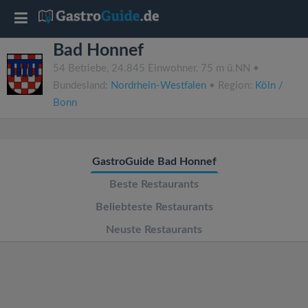
T
Bad Honnef
o
54 Betriebe, 24.845 Einwohner, 75 m ü.NN •
Bundesland:
Nordrhein-Westfalen
• Region:
Köln /
g
Bonn
g
GastroGuide Bad Honnef
l
Beste Restaurants
e
Beliebteste Restaurants
Neuste Restaurants
n
a