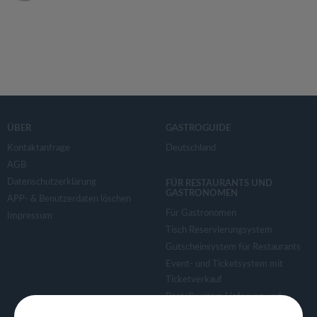
ÜBER
GASTROGUIDE
Kontaktanfrage
Deutschland
AGB
Datenschutzerklärung
FÜR RESTAURANTS UND
GASTRONOMEN
APP- & Benutzerdaten löschen
Für Gastronomen
Impressum
Tisch Reservierungsystem
Gutscheinsystem für Restaurants
Event- und Ticketsystem mit
Ticketverkauf
Bestellsystem Lieferung und
TakeAway