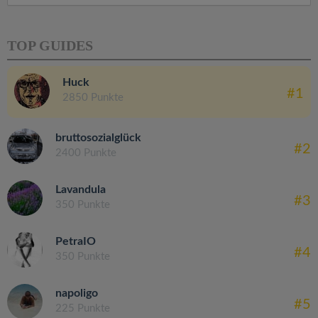
TOP GUIDES
Huck
#1
2850 Punkte
bruttosozialglück
#2
2400 Punkte
Lavandula
#3
350 Punkte
PetraIO
#4
350 Punkte
napoligo
#5
225 Punkte