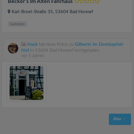
Becker‘s Im Alten Fährhaus
Karl-Broel-Straße 35
, 53604
Bad Honnef
Gaststätte
Huck
hat neue Fotos zu
Gilberts im Domkapitel-
Hof
in 53604 Bad Honnef hochgeladen.
vor 5 Jahren
Älter