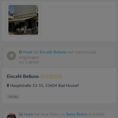
Huck
hat
Eiscafé Belluno
auf GastroGuide
eingetragen
vor 5 Jahren
Eiscafé Belluno
Hauptstraße 53-55
, 53604
Bad Honnef
Eiscafe
Huck
hat neue Fotos zu
Tasty Bistro
in 53604