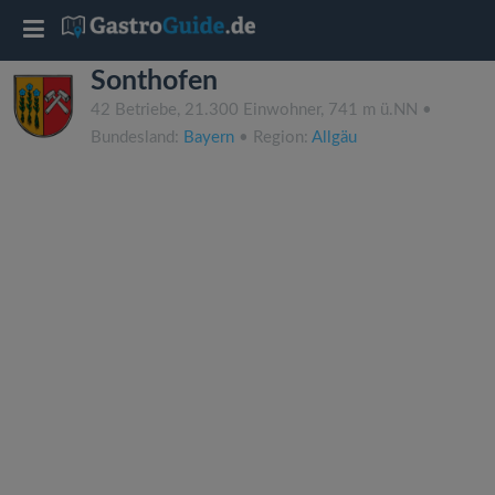
T
Sonthofen
o
42 Betriebe, 21.300 Einwohner, 741 m ü.NN •
Bundesland:
Bayern
• Region:
Allgäu
g
g
l
e
n
a