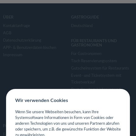
ÜBER
GASTROGUIDE
Kontaktanfrage
Deutschland
AGB
Datenschutzerklärung
FÜR RESTAURANTS UND
GASTRONOMEN
APP- & Benutzerdaten löschen
Für Gastronomen
Impressum
Tisch Reservierungsystem
Gutscheinsystem für Restaurants
Event- und Ticketsystem mit
Ticketverkauf
Bestellsystem Lieferung und
TakeAway
Wir verwenden Cookies
Webseiten für Restaurant
Eigene App für Restaurant
Wenn Sie unsere Webseiten besuchen, kann Ihre
Systemsoftware Informationen in Form von Cookies oder
anderen Technologien von uns und unseren Partnern abrufen
FOLGE UNS
oder speichern, um z.B. die gewünschte Funktion der Website
Facebook
zu gewährleisten.