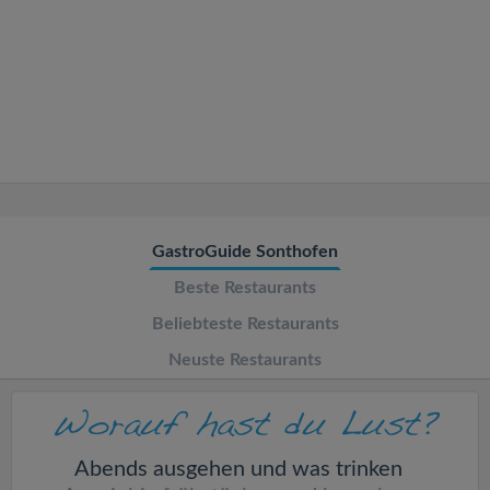
v
i
g
a
t
GastroGuide Sonthofen
Beste Restaurants
i
Beliebteste Restaurants
o
Neuste Restaurants
n
Abends ausgehen und was trinken