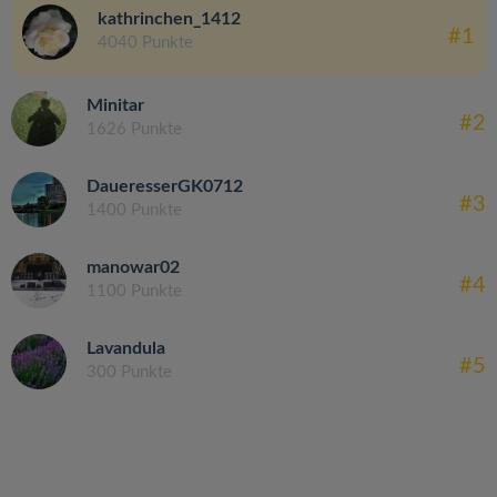
kathrinchen_1412
#1
4040 Punkte
Minitar
#2
1626 Punkte
DaueresserGK0712
#3
1400 Punkte
manowar02
#4
1100 Punkte
Lavandula
#5
300 Punkte