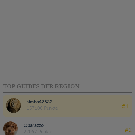
TOP GUIDES DER REGION
simba47533
#1
157100 Punkte
Oparazzo
#2
22052 Punkte