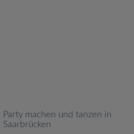
v
i
g
a
t
i
o
n
Party machen und tanzen in
Saarbrücken