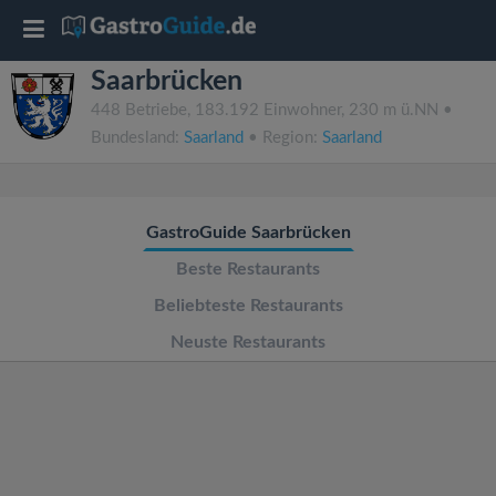
T
Saarbrücken
o
448 Betriebe, 183.192 Einwohner, 230 m ü.NN •
Bundesland:
Saarland
• Region:
Saarland
g
g
GastroGuide Saarbrücken
l
Beste Restaurants
Beliebteste Restaurants
e
Neuste Restaurants
n
a