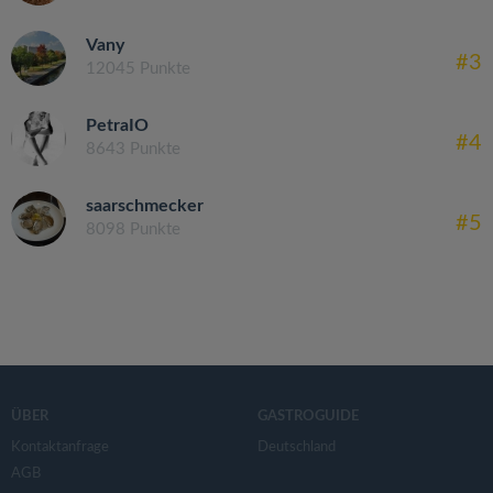
Vany
#3
12045 Punkte
PetraIO
#4
8643 Punkte
saarschmecker
#5
8098 Punkte
ÜBER
GASTROGUIDE
Kontaktanfrage
Deutschland
AGB