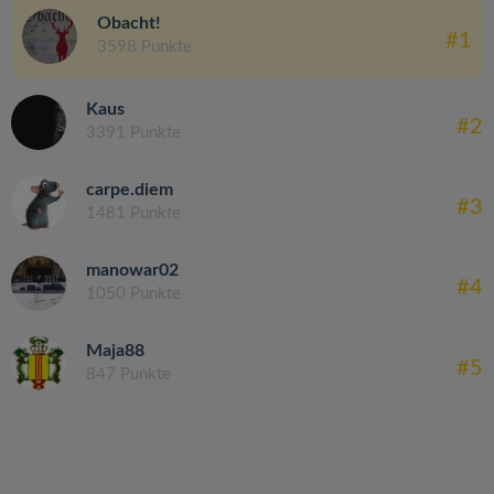
Obacht!
#1
3598 Punkte
Kaus
#2
3391 Punkte
carpe.diem
#3
1481 Punkte
manowar02
#4
1050 Punkte
Maja88
#5
847 Punkte