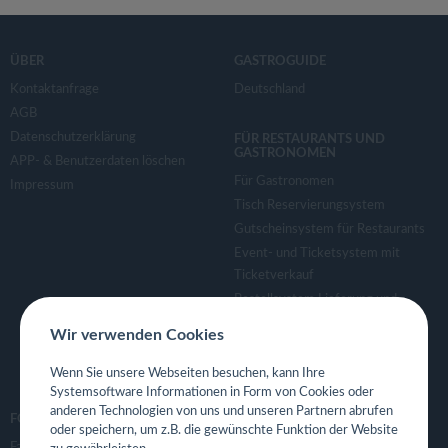
ÜBER
GASTROGUIDE
Kontaktanfrage
Deutschland
AGB
Datenschutzerklärung
FÜR RESTAURANTS UND
GASTRONOMEN
APP- & Benutzerdaten löschen
Für Gastronomen
Impressum
Tisch Reservierungsystem
Gutscheinsystem für Restaurants
Event- und Ticketsystem mit
Ticketverkauf
Bestellsystem Lieferung und
TakeAway
Wir verwenden Cookies
Webseiten für Restaurant
Eigene App für Restaurant
Wenn Sie unsere Webseiten besuchen, kann Ihre
Systemsoftware Informationen in Form von Cookies oder
anderen Technologien von uns und unseren Partnern abrufen
FOLGE UNS
oder speichern, um z.B. die gewünschte Funktion der Website
Facebook