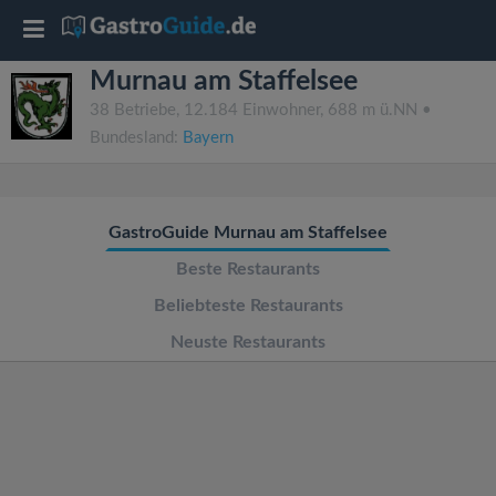
T
Murnau am Staffelsee
o
38 Betriebe, 12.184 Einwohner, 688 m ü.NN •
Bundesland:
Bayern
g
g
GastroGuide Murnau am Staffelsee
l
Beste Restaurants
Beliebteste Restaurants
e
Neuste Restaurants
n
a