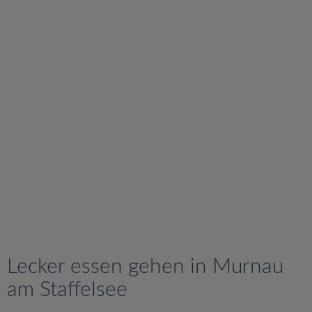
v
i
g
a
t
i
o
n
Lecker essen gehen in Murnau
am Staffelsee