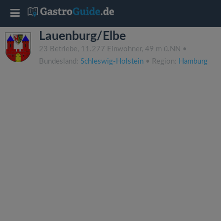
T
Lauenburg/Elbe
o
23 Betriebe, 11.277 Einwohner, 49 m ü.NN •
Bundesland:
Schleswig-Holstein
• Region:
Hamburg
g
g
l
e
n
a