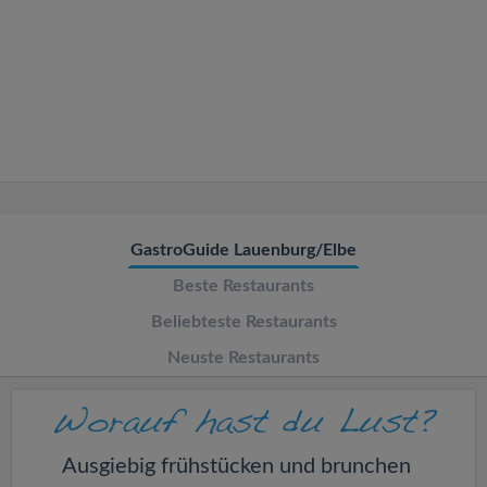
v
i
g
a
t
GastroGuide Lauenburg/Elbe
Beste Restaurants
i
Beliebteste Restaurants
o
Neuste Restaurants
n
Ausgiebig frühstücken und brunchen