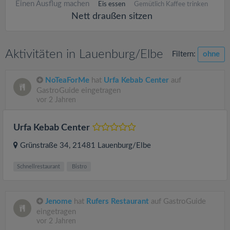
Einen Ausflug machen
Eis essen
Gemütlich Kaffee trinken
Nett draußen sitzen
Aktivitäten in Lauenburg/Elbe
Filtern:
ohne
NoTeaForMe
hat
Urfa Kebab Center
auf
GastroGuide eingetragen
vor 2 Jahren
Urfa Kebab Center
Grünstraße 34
, 21481
Lauenburg/Elbe
Schnellrestaurant
Bistro
Jenome
hat
Rufers Restaurant
auf GastroGuide
eingetragen
vor 2 Jahren