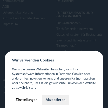
Kontaktanfrage
Deutschland
AGB
Datenschutzerklärung
FÜR RESTAURANTS UND
GASTRONOMEN
APP- & Benutzerdaten löschen
Für Gastronomen
Impressum
Tisch Reservierungsystem
Gutscheinsystem für Restaurants
Event- und Ticketsystem mit
Ticketverkauf
Bestellsystem Lieferung und
TakeAway
Wir verwenden Cookies
Webseiten für Restaurant
Eigene App für Restaurant
Wenn Sie unsere Webseiten besuchen, kann Ihre
Systemsoftware Informationen in Form von Cookies oder
anderen Technologien von uns und unseren Partnern abrufen
FOLGE UNS
oder speichern, um z.B. die gewünschte Funktion der Website
Facebook
zu gewährleisten.
Instagram
Einstellungen
Akzeptieren