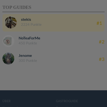
TOP GUIDES
stekis
#1
2224 Punkte
NoTeaForMe
#2
450 Punkte
Jenome
#3
300 Punkte
ÜBER
GASTROGUIDE