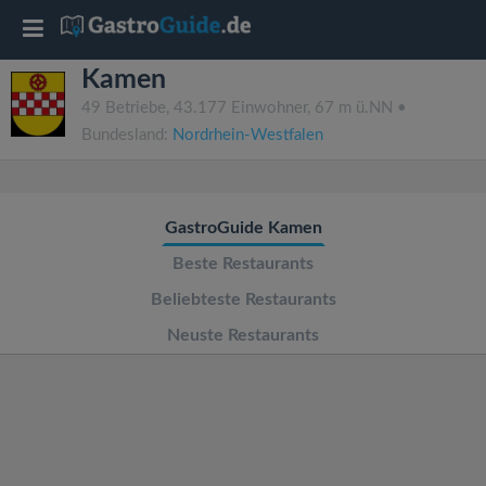
T
Kamen
o
49 Betriebe, 43.177 Einwohner, 67 m ü.NN •
Bundesland:
Nordrhein-Westfalen
g
g
GastroGuide Kamen
l
Beste Restaurants
Beliebteste Restaurants
e
Neuste Restaurants
n
a