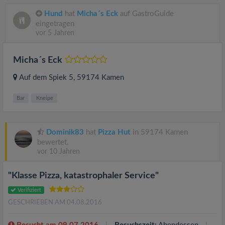
Hund
hat
Micha´s Eck
auf GastroGuide
eingetragen
vor 5 Jahren
Micha´s Eck
Auf dem Spiek 5
, 59174
Kamen
Bar
Kneipe
Dominik83
hat
Pizza Hut
in 59174 Kamen
bewertet.
vor 10 Jahren
"Klasse Pizza, katastrophaler Service"
Verifiziert
GESCHRIEBEN AM 04.08.2016