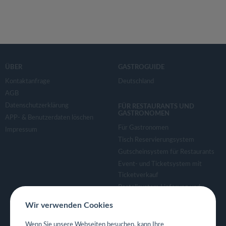
ÜBER
GASTROGUIDE
Kontaktanfrage
Deutschland
AGB
Datenschutzerklärung
FÜR RESTAURANTS UND
GASTRONOMEN
APP- & Benutzerdaten löschen
Für Gastronomen
Impressum
Tisch Reservierungsystem
Gutscheinsystem für Restaurants
Event- und Ticketsystem mit
Ticketverkauf
Bestellsystem Lieferung und
TakeAway
Wir verwenden Cookies
Webseiten für Restaurant
Eigene App für Restaurant
Wenn Sie unsere Webseiten besuchen, kann Ihre