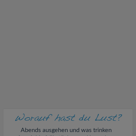
v
i
g
a
t
i
o
n
Abends ausgehen und was trinken