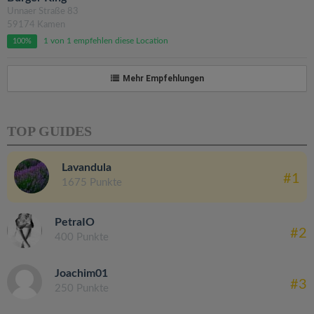
Unnaer Straße 83
59174 Kamen
1 von 1 empfehlen diese Location
100%
Mehr Empfehlungen
TOP GUIDES
Lavandula
#1
1675 Punkte
PetraIO
#2
400 Punkte
Joachim01
#3
250 Punkte