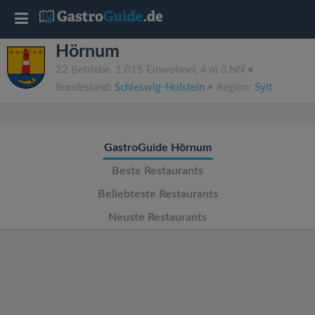
T
Hörnum
o
22 Betriebe, 1.015 Einwohner, 4 m ü.NN •
Bundesland:
Schleswig-Holstein
• Region:
Sylt
g
g
GastroGuide Hörnum
l
Beste Restaurants
Beliebteste Restaurants
e
Neuste Restaurants
n
a