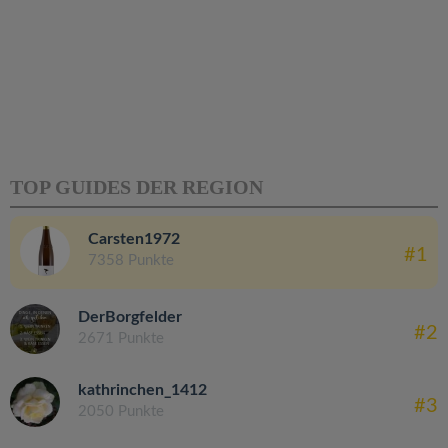
TOP GUIDES DER REGION
Carsten1972
#1
7358 Punkte
DerBorgfelder
#2
2671 Punkte
kathrinchen_1412
#3
2050 Punkte