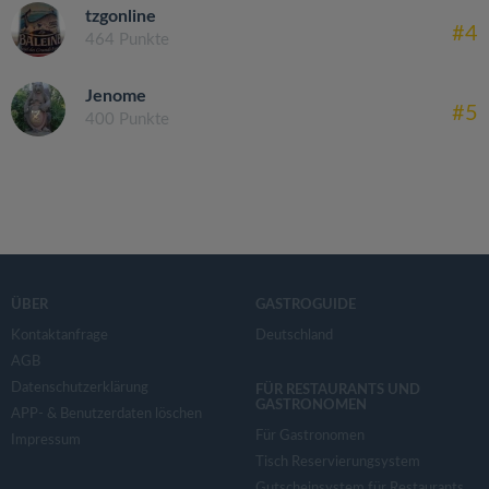
tzgonline
#4
464 Punkte
Jenome
#5
400 Punkte
ÜBER
GASTROGUIDE
Kontaktanfrage
Deutschland
AGB
Datenschutzerklärung
FÜR RESTAURANTS UND
GASTRONOMEN
APP- & Benutzerdaten löschen
Für Gastronomen
Impressum
Tisch Reservierungsystem
Gutscheinsystem für Restaurants