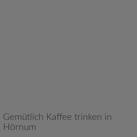
v
i
g
a
t
i
o
n
Gemütlich Kaffee trinken in
Hörnum