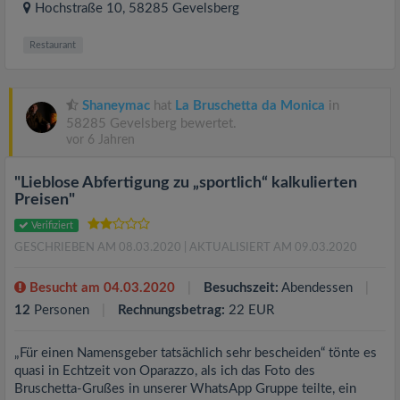
Hochstraße 10
, 58285
Gevelsberg
Restaurant
Shaneymac
hat
La Bruschetta da Monica
in
58285 Gevelsberg bewertet.
vor 6 Jahren
"Lieblose Abfertigung zu „sportlich“ kalkulierten
Preisen"
Verifiziert
GESCHRIEBEN AM 08.03.2020
| AKTUALISIERT AM 09.03.2020
Besucht am 04.03.2020
Besuchszeit:
Abendessen
12
Personen
Rechnungsbetrag:
22 EUR
„Für einen Namensgeber tatsächlich sehr bescheiden“ tönte es
quasi in Echtzeit von Oparazzo, als ich das Foto des
Bruschetta-Grußes in unserer WhatsApp Gruppe teilte, ein