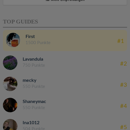
TOP GUIDES
First
#1
1500 Punkte
Lavandula
#2
750 Punkte
mecky
#3
550 Punkte
Shaneymac
#4
550 Punkte
Ina1012
#5
504 Punkte