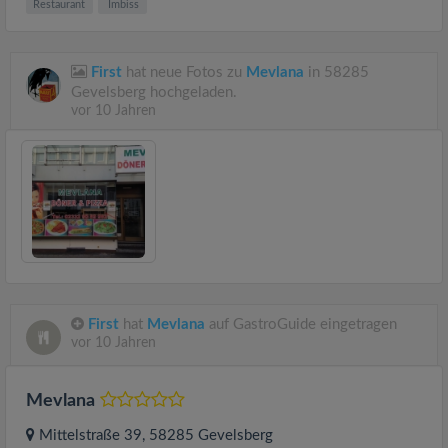
Restaurant
Imbiss
First
hat neue Fotos zu
Mevlana
in 58285
Gevelsberg hochgeladen.
vor 10 Jahren
First
hat
Mevlana
auf GastroGuide eingetragen
vor 10 Jahren
Mevlana
Mittelstraße 39
, 58285
Gevelsberg