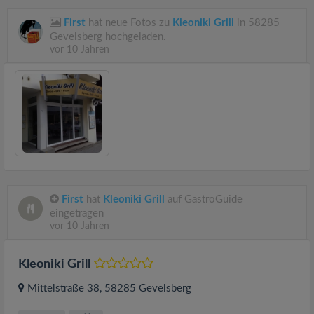
First
hat neue Fotos zu
Kleoniki Grill
in 58285
Gevelsberg hochgeladen.
vor 10 Jahren
First
hat
Kleoniki Grill
auf GastroGuide
eingetragen
vor 10 Jahren
Kleoniki Grill
Mittelstraße 38
, 58285
Gevelsberg