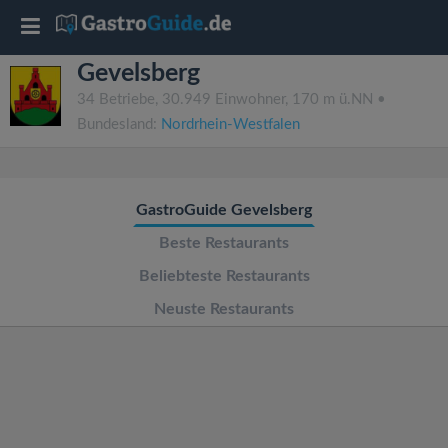
T
Gevelsberg
o
34 Betriebe, 30.949 Einwohner, 170 m ü.NN •
Bundesland:
Nordrhein-Westfalen
g
g
GastroGuide Gevelsberg
l
Beste Restaurants
Beliebteste Restaurants
e
Neuste Restaurants
n
a