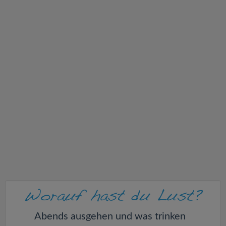
v
i
g
a
t
i
o
n
Abends ausgehen und was trinken