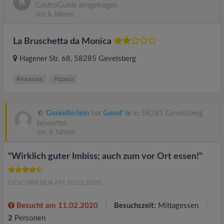
GastroGuide eingetragen
vor 6 Jahren
La Bruschetta da Monica
Hagener Str. 68
, 58285
Gevelsberg
Restaurant
Pizzeria
Genießerlein
hat
Good' is
in 58285 Gevelsberg
bewertet.
vor 6 Jahren
"Wirklich guter Imbiss; auch zum vor Ort essen!"
GESCHRIEBEN AM 20.02.2020
Besucht am 11.02.2020
Besuchszeit:
Mittagessen
2
Personen