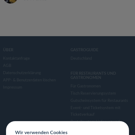
ÜBER
GASTROGUIDE
Kontaktanfrage
Deutschland
AGB
Datenschutzerklärung
FÜR RESTAURANTS UND
GASTRONOMEN
APP- & Benutzerdaten löschen
Für Gastronomen
Impressum
Tisch Reservierungsystem
Gutscheinsystem für Restaurants
Event- und Ticketsystem mit
Ticketverkauf
Bestellsystem Lieferung und
TakeAway
Wir verwenden Cookies