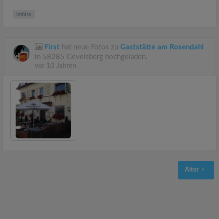
Imbiss
First
hat neue Fotos zu
Gaststätte am Rosendahl
in 58285 Gevelsberg hochgeladen.
vor 10 Jahren
Älter