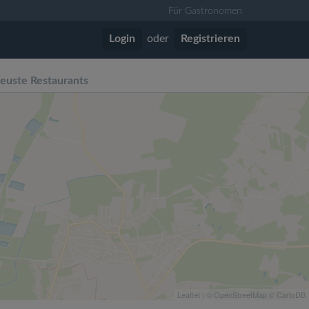
Für Gastronomen
Login
oder
Registrieren
euste Restaurants
Leaflet
| ©
OpenStreetMap
©
CartoDB