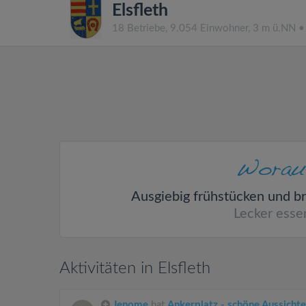
Elsfleth
18 Betriebe, 9.054 Einwohner, 3 m ü.NN 
Ausgiebig frühstücken und b
Lecker esse
Aktivitäten in Elsfleth
Jenome
hat
Ankerplatz - schöne Aussicht