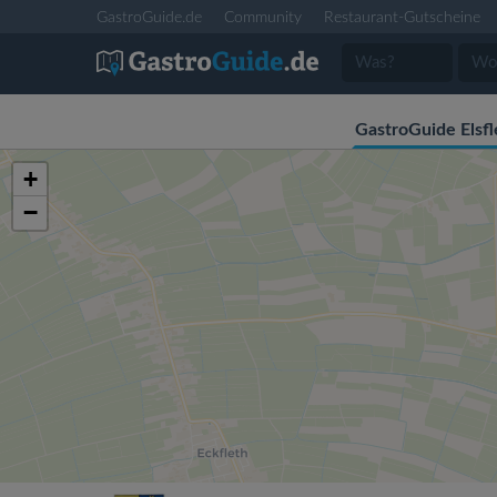
GastroGuide.de
Community
Restaurant-Gutscheine
GastroGuide Elsfl
+
−