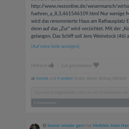
http://www.nwzonline.de/wesermarsch/wirtsc
fuehren_a_8,3,461546109.html Nur wenige M
wird das renommierte Haus am Rathausplatz El
denn auf das „Zur“ wird verzichtet. Mit der „
gelangen. Das Schiff soll Jens Weinstock (46) al
[Auf extra Seite anzeigen]
Hilfreich
|
Gut geschrieben
konnie
und
4 andere
finden diesen Beitrag hilfreich.
0
Kommentare
Immer wieder gern
hat
Melkhüs Imke Ha