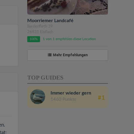
Moorriemer Landcafé
Bardenfleth 39
26931 Elsfleth
1 von 1 empfehlen diese Location
100%
Mehr Empfehlungen
TOP GUIDES
Immer wieder gern
#1
1460 Punkte
en.
at: