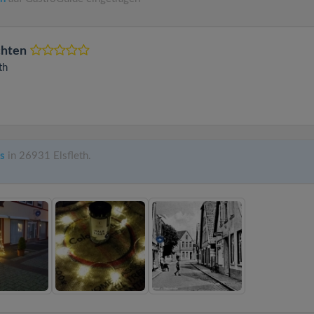
chten
th
s
in 26931 Elsfleth.