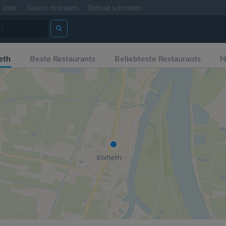
Jobs
Gastro eintragen
Beitrag schreiben
eth
Beste Restaurants
Beliebteste Restaurants
N