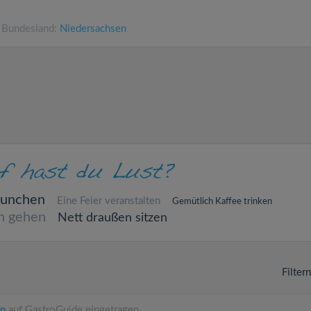
• Bundesland:
Niedersachsen
runchen
Eine Feier veranstalten
Gemütlich Kaffee trinken
n gehen
Nett draußen sitzen
Filter
en
auf GastroGuide eingetragen