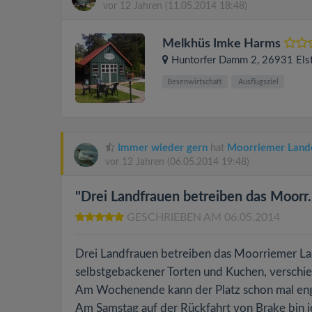
vor 12 Jahren
(11.05.2014 18:48)
Melkhüs Imke Harms
Huntorfer Damm 2
, 26931
Els
Besenwirtschaft
Ausflugsziel
Immer wieder gern
hat
Moorriemer Land
vor 12 Jahren
(06.05.2014 19:48)
"Drei Landfrauen betreiben das Moorr..
GESCHRIEBEN AM 06.05.2014
Drei Landfrauen betreiben das Moorriemer La
selbstgebackener Torten und Kuchen, verschie
Am Wochenende kann der Platz schon mal eng 
Am Samstag auf der Rückfahrt von Brake bin ic