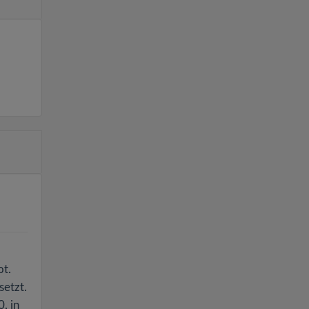
ot.
etzt.
, in