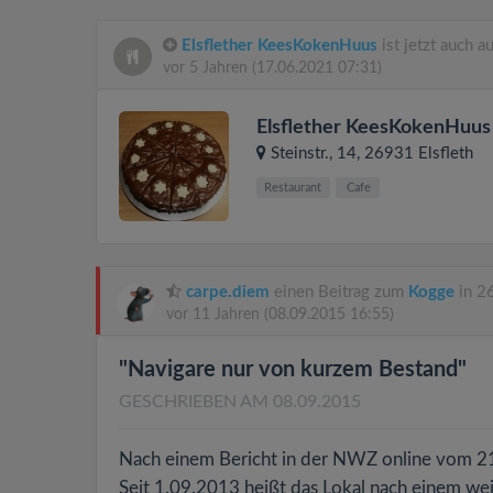
Elsflether KeesKokenHuus
ist jetzt auch 
vor 5 Jahren
(17.06.2021 07:31)
Elsflether KeesKokenHuu
Steinstr., 14
, 26931
Elsfleth
Restaurant
Cafe
carpe.diem
einen Beitrag zum
Kogge
in 26
vor 11 Jahren
(08.09.2015 16:55)
"Navigare nur von kurzem Bestand"
GESCHRIEBEN AM 08.09.2015
Nach einem Bericht in der NWZ online vom 21
Seit 1.09.2013 heißt das Lokal nach einem wei