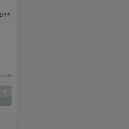
 1999
,
esen