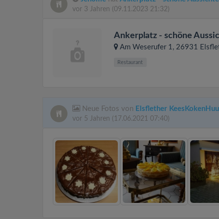
vor 3 Jahren
(09.11.2023 21:32)
Ankerplatz - schöne Aussi
Am Weserufer 1
, 26931
Elsfle
Restaurant
Neue Fotos von
Elsflether KeesKokenHuu
vor 5 Jahren
(17.06.2021 07:40)