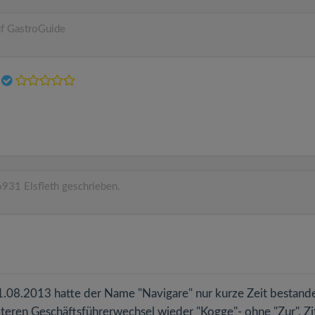
auf GastroGuide
s
931 Elsfleth geschrieben.
.08.2013 hatte der Name "Navigare" nur kurze Zeit bestand
teren Geschäftsführerwechsel wieder "Kogge"- ohne "Zur". Zit