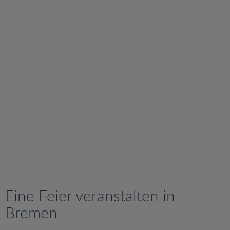
v
i
g
a
t
i
o
n
Eine Feier veranstalten in
Bremen