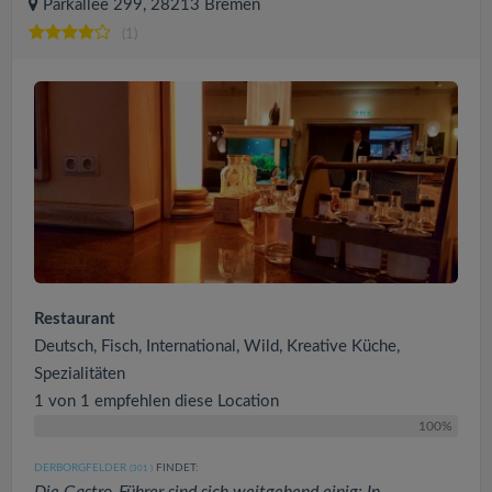
Parkallee 299, 28213 Bremen
(1)
Restaurant
Deutsch, Fisch, International, Wild, Kreative Küche,
Spezialitäten
1 von 1 empfehlen diese Location
100%
DERBORGFELDER
FINDET:
(301
)
Die Gastro-Führer sind sich weitgehend einig: In