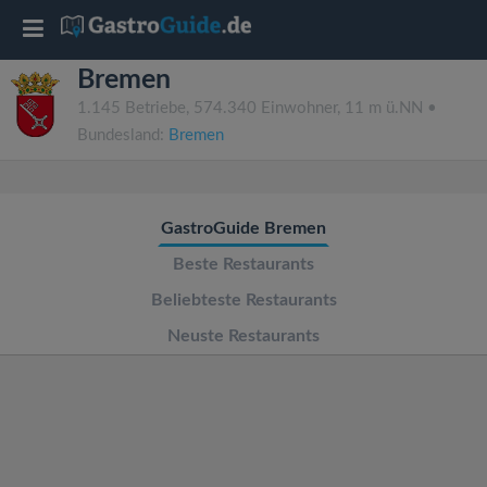
T
Bremen
o
1.145 Betriebe, 574.340 Einwohner, 11 m ü.NN •
Bundesland:
Bremen
g
g
GastroGuide Bremen
l
Beste Restaurants
Beliebteste Restaurants
e
Neuste Restaurants
n
a