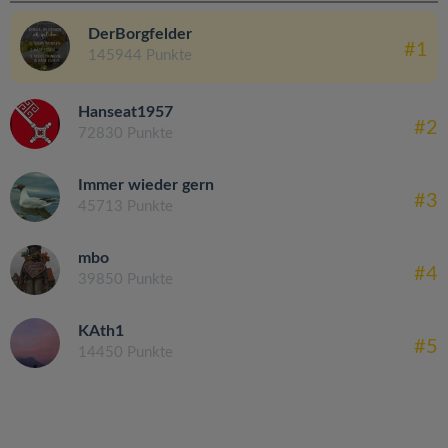
DerBorgfelder
#1
145944 Punkte
Hanseat1957
#2
72830 Punkte
Immer wieder gern
#3
45713 Punkte
mbo
#4
39850 Punkte
KAth1
#5
14450 Punkte