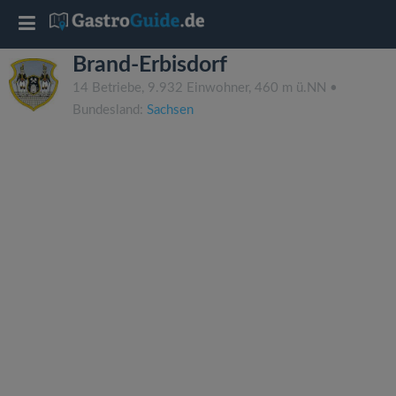
T
Brand-Erbisdorf
o
14 Betriebe, 9.932 Einwohner, 460 m ü.NN •
Bundesland:
Sachsen
g
g
l
e
n
a