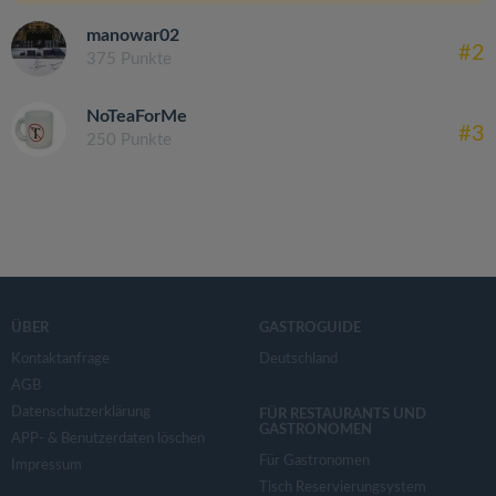
manowar02
#2
375 Punkte
NoTeaForMe
#3
250 Punkte
ÜBER
GASTROGUIDE
Kontaktanfrage
Deutschland
AGB
Datenschutzerklärung
FÜR RESTAURANTS UND
GASTRONOMEN
APP- & Benutzerdaten löschen
Für Gastronomen
Impressum
Tisch Reservierungsystem