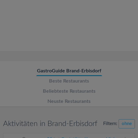
v
i
g
a
t
GastroGuide Brand-Erbisdorf
Beste Restaurants
i
Beliebteste Restaurants
o
Neuste Restaurants
n
Aktivitäten in Brand-Erbisdorf
Filtern:
ohne